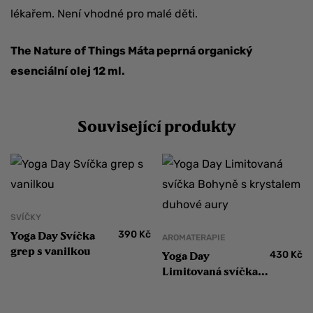
lékařem. Není vhodné pro malé děti.
The Nature of Things Máta peprná organický
esenciální olej 12 ml.
Související produkty
SVÍČKY
390
Kč
Yoga Day Svíčka
AROMATERAPIE
grep s vanilkou
430
Kč
Yoga Day
Limitovaná svíčka
Bohyně s krystalem
duhové aury