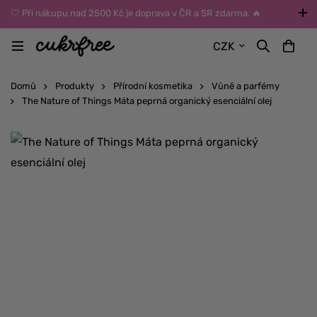
🤍 Při nákupu nad 2500 Kč je doprava v ČR a SR zdarma. 🔥
UPOZORNĚNÍ: Během léta vybírejte dopravu kurýrem nebo do Z-
CZK
BOXů umístěných uvnitř budov. Reklamace zboží způsobené
vysokými teplotami jinak nemůžeme uznat.
Domů
Produkty
Přírodní kosmetika
Vůně a parfémy
The Nature of Things Máta peprná organický esenciální olej