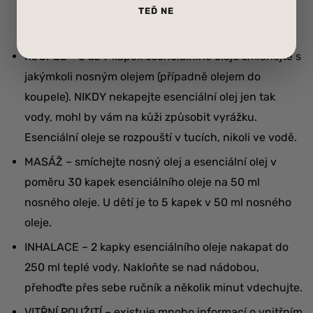
vody a dejte do rozprašovače. Rozprašovač použijte
TEĎ NE
dle potřeby.
KOUPEL – 3 až 9 kapek esenciálního oleje smíchejte s
jakýmkoli nosným olejem (případně olejem do
koupele). NIKDY nekapejte esenciální olej jen tak
vody, mohl by vám na kůži způsobit vyrážku.
Esenciální oleje se rozpouští v tucích, nikoli ve vodě.
MASÁŽ – smíchejte nosný olej a esenciální olej v
poměru 30 kapek esenciálního oleje na 50 ml
nosného oleje.
U dětí je to 5 kapek v 50 ml nosného
oleje.
INHALACE – 2 kapky esenciálního oleje nakapat do
250 ml teplé vody. Nakloňte se nad nádobou,
přehoďte přes sebe ručník a několik minut vdechujte.
VITŘNÍ POUŽITÍ – existuje mnoho informací o vnitřním