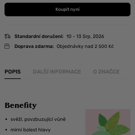
Koupit nyní
Standardní doručení:
10 - 13 Srp, 2026
Doprava zdarma:
Objednávky nad
2 500
Kč
POPIS
DALŠÍ INFORMACE
O ZNAČCE
R
Benefity
svěží, povzbuzující vůně
mírní bolest hlavy