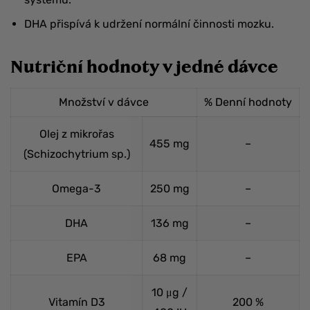
DHA přispívá k udržení normální činnosti mozku.
Nutriční hodnoty v jedné dávce
Množství v dávce
% Denní hodnoty
Olej z mikrořas
455 mg
–
(Schizochytrium sp.)
Omega-3
250 mg
–
DHA
136 mg
–
EPA
68 mg
–
10 μg /
Vitamín D3
200 %