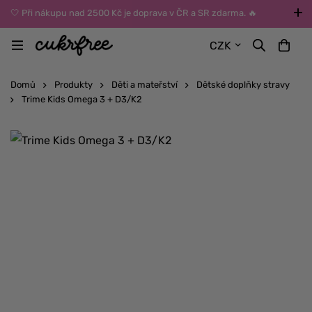
🤍 Při nákupu nad 2500 Kč je doprava v ČR a SR zdarma. 🔥
UPOZORNĚNÍ: Během léta vybírejte dopravu kurýrem nebo do Z-
CZK
BOXů umístěných uvnitř budov. Reklamace zboží způsobené
vysokými teplotami jinak nemůžeme uznat.
Domů
Produkty
Děti a mateřství
Dětské doplňky stravy
Trime Kids Omega 3 + D3/K2