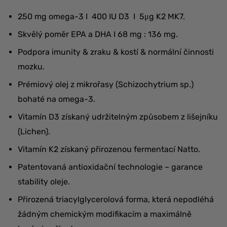
250 mg omega-3 I 400 IU D3 I 5μg K2 MK7.
Skvělý poměr EPA a DHA I 68 mg : 136 mg.
Podpora imunity & zraku & kostí & normální činnosti
mozku.
Prémiový olej z mikrořasy (Schizochytrium sp.)
bohaté na omega-3.
Vitamín D3 získaný udržitelným způsobem z lišejníku
(Lichen).
Vitamín K2 získaný přirozenou fermentací Natto.
Patentovaná antioxidační technologie – garance
stability oleje.
Přirozená triacylglycerolová forma, která nepodléhá
žádným chemickým modifikacím a maximálně