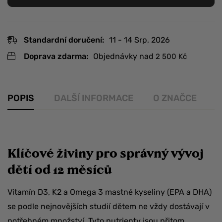
Standardní doručení:
11 - 14 Srp, 2026
Doprava zdarma:
Objednávky nad
2 500
Kč
POPIS
DALŠÍ INFORMACE
O ZNAČCE
R
Klíčové živiny pro správný vývoj
dětí od 12 měsíců
Vitamín D3, K2 a Omega 3 mastné kyseliny (EPA a DHA)
se podle nejnovějších studií dětem ne vždy dostávají v
potřebném množství. Tyto nutrienty jsou přitom