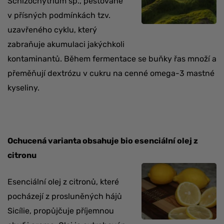
Schizochytrium sp., pěstované
v přísných podmínkách tzv.
uzavřeného cyklu, který
zabraňuje akumulaci jakýchkoli
kontaminantů. Během fermentace se buňky řas množí a
přeměňují dextrózu v cukru na cenné omega-3 mastné
kyseliny.
Ochucená varianta obsahuje bio esenciální olej z
citronu
Esenciální olej z citronů, které
pocházejí z prosluněných hájů
Sicílie, propůjčuje příjemnou