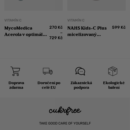
VITAMÍN C
VITAMÍN C
270
Kč
599
Kč
MycoMedica
NAHS Kids-C Plus
–
Acerola v optimální
micelizovaný
729
Kč
koncentraci
vitamín C pro děti
Doprava
Doručení po
Zákaznická
Ekologické
zdarma
celé EU
podpora
balení
TAKE GOOD CARE OF YOURSELF