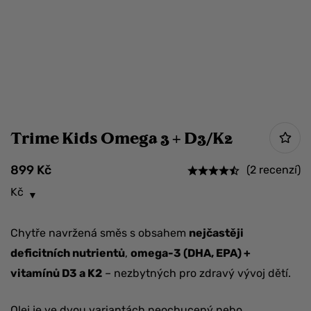
Trime Kids Omega 3 + D3/K2
899
Kč
(2 recenzí)
Kč
Chytře navržená směs s obsahem
nejčastěji
deficitních nutrientů
,
omega-3 (DHA, EPA) +
vitamínů D3 a K2
– nezbytných pro zdravý vývoj dětí.
Olej je ve dvou variantách neochucený nebo