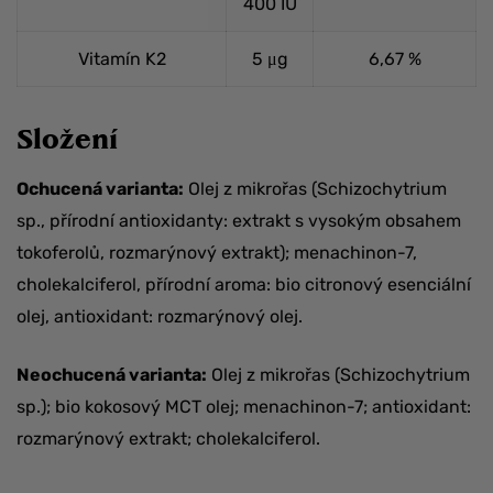
400 IU
Vitamín K2
5 μg
6,67 %
Složení
Ochucená varianta:
Olej z mikrořas (Schizochytrium
sp., přírodní antioxidanty: extrakt s vysokým obsahem
tokoferolů, rozmarýnový extrakt); menachinon-7,
cholekalciferol, přírodní aroma: bio citronový esenciální
olej, antioxidant: rozmarýnový olej.
Neochucená varianta:
Olej z mikrořas (Schizochytrium
sp.); bio kokosový MCT olej; menachinon-7; antioxidant:
rozmarýnový extrakt; cholekalciferol.