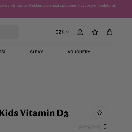
ch uvnitř budov. Reklamace zboží způsobené vysokými teplotami
CZK
JŠÍ
SLEVY
VOUCHERY
Kids Vitamin D3
()