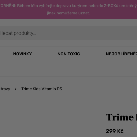
OZORNĚNÍ: Během léta vybírejte dopravu kurýrem nebo do Z-BOXů umístěný
jinak nemůžeme uznat.
NOVINKY
NON TOXIC
NEJOBLÍBENĚ
stravy
Trime Kids Vitamin D3
Trime 
299
Kč