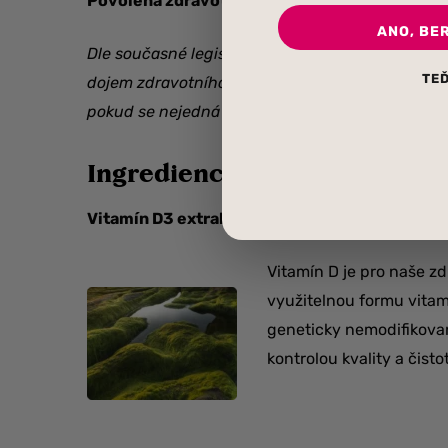
Povolená zdravotní tvrzení dle platných naříz
ANO, BE
Dle současné legislativy EU nejsme oprávněni u
TEĎ
dojem zdravotního, nebo léčebného účinku. Nes
pokud se nejedná o farmaceutickou firmou regis
Ingredience
Vitamín D3 extrahovaný z mořských řas
Vitamín D je pro naše zd
využitelnou formu vitamí
geneticky nemodifikovan
kontrolou kvality a čisto