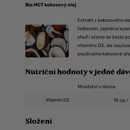
Bio MCT kokosový olej
Extrakt z kokosového ol
řetězcem, zejména kysel
chuť i aroma se často po
vitamínu D3, ale současn
používáme kokosové oře
Nutriční hodnoty v jedné dá
Množství v dávce
Vitamín D3
10 μg /
Složení