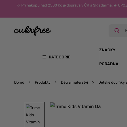
🤍 Při nákupu nad 2500 Kč je doprava v ČR a SR zdarma. 🔥 UP
ZNAČKY
KATEGORIE
PORADNA
Domů
Produkty
Děti a mateřství
Dětské doplňky 