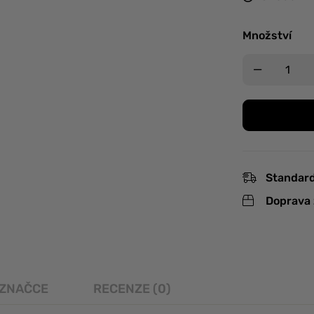
Množství
Standard
Doprava 
 ZNAČCE
RECENZE (0)