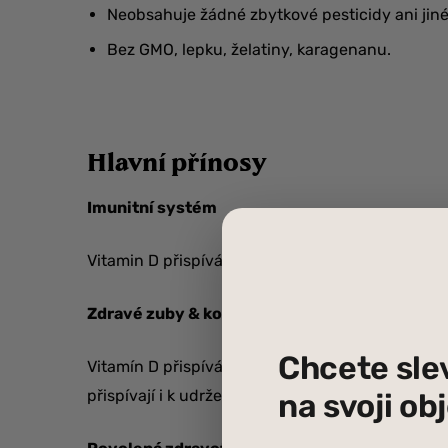
Neobsahuje žádné zbytkové pesticidy ani jin
Bez GMO, lepku, želatiny, karagenanu.
Hlavní přínosy
Imunitní systém
Vitamin D přispívá k udržení zdravého imunitní
Zdravé zuby & kosti & svaly
Chcete sle
Vitamín D přispívá k udržení normální činnosti 
přispívají i k udržení normálního stavu kostí.
na svoji o