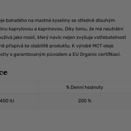
eje bohatého na mastné kyseliny se středně dlouhým
inu kaprylovou a kaprinovou. Díky tomu, že má neutrální
užívá jako nosič, který navíc nejen zvyšuje vstřebatelnost
ě přispívá ke stabilitě produktu. K výrobě MCT oleje
chy s garantovaným původem a EU Organic certifikací.
vce
% Denní hodnoty
 400 IU
200 %