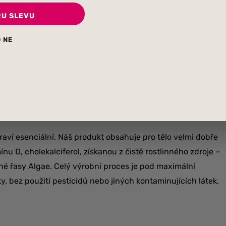
ení EU:
RU SLEVU
vádět podrobnější informace, které by v nás mohly vzbudit
 NE
míme již uvádět ani vědeckými výzkumy prokázané účinky,
trovaný lék.
raví esenciální. Náš produkt obsahuje pro tělo velmi dobře
nu D, cholekalciferol, získanou z čistě rostlinného zdroje –
é řasy Algae. Celý výrobní proces je pod maximální
ty, bez použití pesticidů nebo jiných kontaminujících látek.