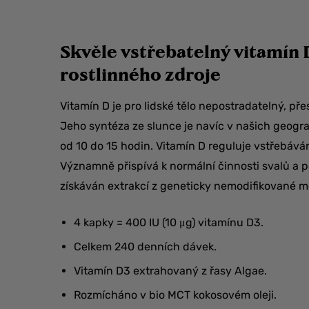
Skvěle vstřebatelný vitamín D
rostlinného zdroje
Vitamín D je pro lidské tělo nepostradatelný, pře
Jeho syntéza ze slunce je navíc v našich geogra
od 10 do 15 hodin. Vitamín D reguluje vstřebáván
Významně přispívá k normální činnosti svalů a p
získáván extrakcí z geneticky nemodifikované m
4 kapky = 400 IU (10 μg) vitamínu D3.
Celkem 240 denních dávek.
Vitamín D3 extrahovaný z řasy Algae.
Rozmícháno v bio MCT kokosovém oleji.