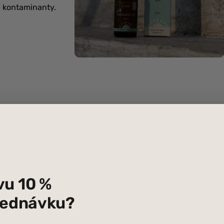
é kontaminanty.
ho systému.
vu 10 %
svalů, normální funkci zubů a společně s vitamínem K2 potom
bjednávku?