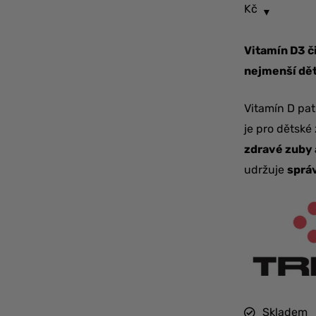
Kč
Vitamín D3 č
nejmenší dět
Vitamín D patř
je pro dětské
zdravé zuby 
udržuje
sprá
Skladem