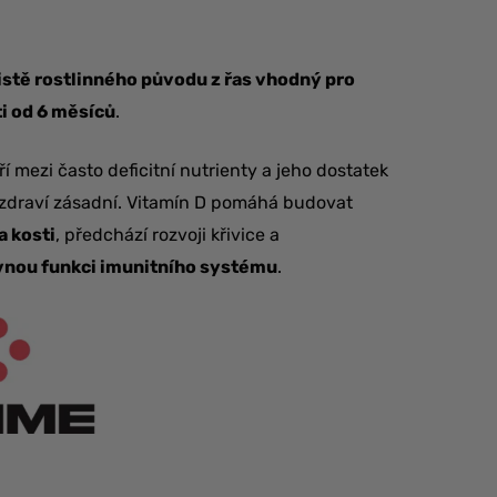
istě rostlinného původu z řas vhodný pro
i od 6 měsíců
.
í mezi často deficitní nutrienty a jeho dostatek
 zdraví zásadní. Vitamín D pomáhá budovat
a kosti
, předchází rozvoji křivice a
vnou funkci imunitního systému
.