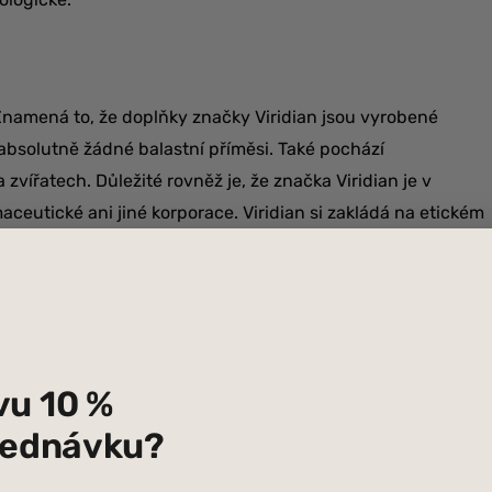
namená to, že doplňky značky Viridian jsou vyrobené
 absolutně žádné balastní příměsi. Také pochází
 zvířatech. Důležité rovněž je, že značka Viridian je v
aceutické ani jiné korporace. Viridian si zakládá na etickém
a vždy se snaží o ekologickou nezávadnost svých produktů.
vu 10 %
bjednávku?