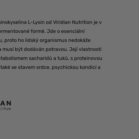
nokyselina L-Lysin od Viridian Nutrition je v
ermentované formě. Jde o esenciální
u, proto ho lidský organismus nedokáže
a musí být dodáván potravou. Její vlastnosti
etabolismem sacharidů a tuků, s proteinovou
 také se stavem srdce, psychickou kondicí a