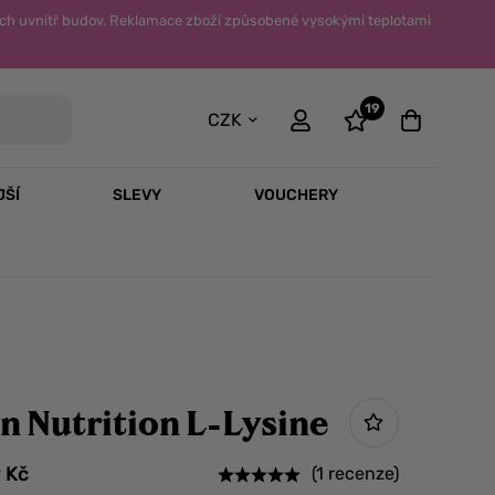
ch uvnitř budov. Reklamace zboží způsobené vysokými teplotami
19
CZK
JŠÍ
SLEVY
VOUCHERY
an Nutrition L-Lysine
9
Kč
(1 recenze)