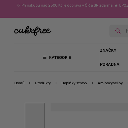
🤍 Při nákupu nad 2500 Kč je doprava v ČR a SR zdarma. 🔥 UP
ZNAČKY
KATEGORIE
PORADNA
Domů
Produkty
Doplňky stravy
Aminokyseliny