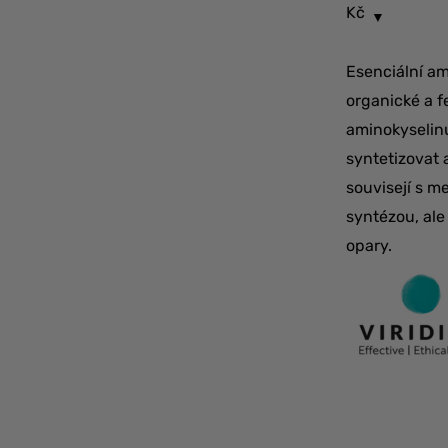
Kč
Esenciální ami
organické a f
aminokyselin
syntetizovat 
souvisejí s m
syntézou, ale
opary.