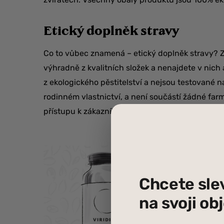
Etický doplněk stravy
Co to vůbec znamená – etický doplněk stravy? Z
výhradně z kvalitních složek a nenajdete v nich
z ekologického pěstitelství a nejsou testované na
rodinném vlastnictví, a není součástí žádné farm
přístupu k zákazníkům i obchodním partnerům, 
Chcete sle
na svoji o