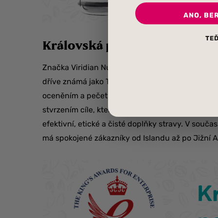
ANO, BE
TEĎ
Královská pečeť kvality
Značka Viridian Nutrition je držitelem prestižní 
dříve známá jako The Queen’s Awards for Enterpri
oceněním a pečetí pro nejlepší společnosti v ob
stvrzením cíle, který si rodinná firma Viridian vy
efektivní, etické a čisté doplňky stravy. V souč
má spokojené zákazníky od Islandu až po Jižní A