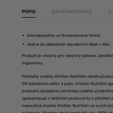
POPIS
DALŠÍ INFORMACE
O
Aminokyselina ve fermentované formě.
Jedna ze základních stavebních látek v těle.
Produkt je vhodný pro všechny jedince, zaměře
organismu.
Produkty značky Viridian Nutrition obsahují pouz
0% balastních aditiv a pojiv. Viridian Nutrition 
produktů důslednou kontrolou celého výrobního 
spolupracuje s lokálními producenty a pěstiteli
nepoužívá značka Viridian Nutrition ve svých p
zvířatech. Všechny obaly produktů jsou 100% ek