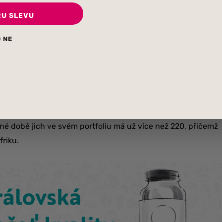
RU SLEVU
 NE
Královské pečeti kvality. The King’s Awards for Enterprise
se existuje už 57 let a je nejprestižnějším britským
oru garantující maximální možné standardy. Ocenění je
tyčila v roce 1999, kdy vznikla – nabízet nejlepší možné,
asné době jich ve svém portfoliu má už více než 220, přičemž
friku.