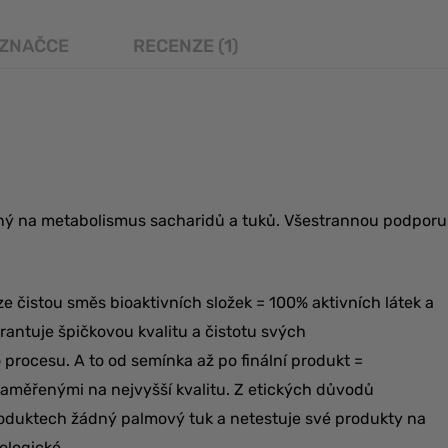
 ZNAČCE
RECENZE (1)
ný na metabolismus sacharidů a tuků. Všestrannou podporu
e čistou směs bioaktivních složek = 100% aktivních látek a
garantuje špičkovou kvalitu a čistotu svých
procesu. A to od semínka až po finální produkt =
 zaměřenými na nejvyšší kvalitu. Z etických důvodů
roduktech žádný palmový tuk a netestuje své produkty na
ologické.