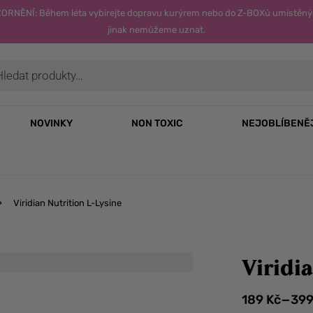
OZORNĚNÍ: Během léta vybírejte dopravu kurýrem nebo do Z-BOXů umístěný
jinak nemůžeme uznat.
NOVINKY
NON TOXIC
NEJOBLÍBENĚ
Viridian Nutrition L-Lysine
Viridi
–
189
Kč
39