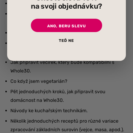
Jak si připravit jídlo do práce, na cesty a dovolené.
na svoji objednávku?
Jak si Whole30 upravit podle vlastních zdravotních
dispozic.
ANO, BERU SLEVU
Jak motivovat děti.
TEĎ NE
Jak a co si objednávat v restauraci a jak řešit
související situace.
Jak připravit večírek, který bude kompatibilní s
Whole30.
Co když jsem vegetarián?
Pět jednoduchých kroků, jak připravit svou
domácnost na Whole30.
Návody ke kuchařským technikám.
Několik jednoduchých receptů pro různé variace
zpracování základních surovin (vejce, masa, apod.).