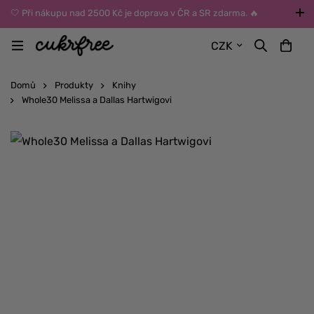
🤍 Při nákupu nad 2500 Kč je doprava v ČR a SR zdarma. 🔥
UPOZORNĚNÍ: Během léta vybírejte dopravu kurýrem nebo do Z-
CZK
BOXů umístěných uvnitř budov. Reklamace zboží způsobené
vysokými teplotami jinak nemůžeme uznat.
Domů
Produkty
Knihy
Whole30 Melissa a Dallas Hartwigovi