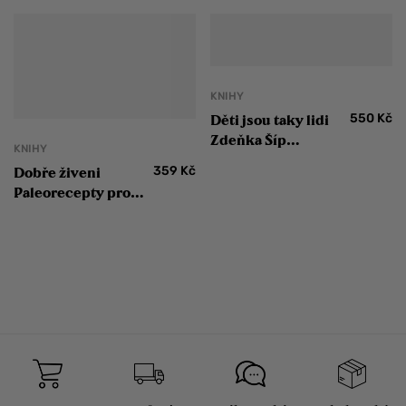
KNIHY
550
Kč
Děti jsou taky lidi
Zdeňka Šíp
KNIHY
Staňková
359
Kč
Dobře živeni
Paleorecepty pro
lidi, kteří rádi jedí
Melissa Joulwanová