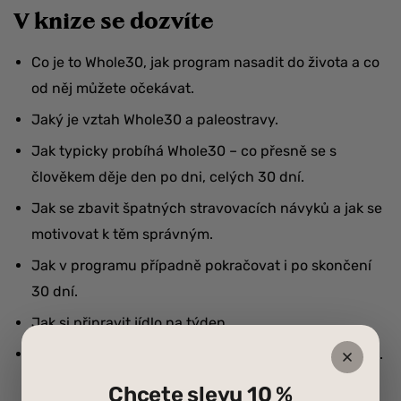
V knize se dozvíte
Co je to Whole30, jak program nasadit do života a co
od něj můžete očekávat.
Jaký je vztah Whole30 a paleostravy.
Jak typicky probíhá Whole30 – co přesně se s
člověkem děje den po dni, celých 30 dní.
Jak se zbavit špatných stravovacích návyků a jak se
motivovat k těm správným.
Jak v programu případně pokračovat i po skončení
30 dní.
Jak si připravit jídlo na týden.
Jak nakupovat, které suroviny lze čím nahradit např.
v případě alergií.
Chcete slevu 10 %