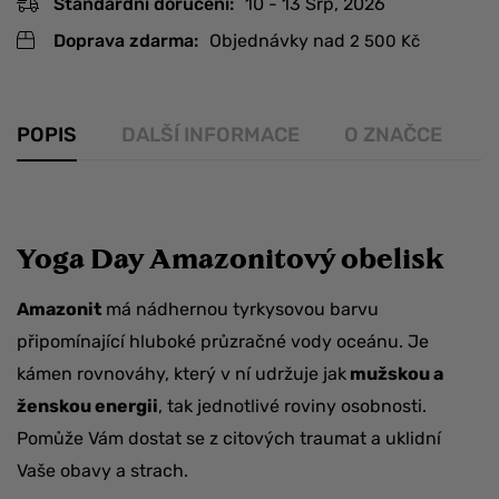
Standardní doručení:
10 - 13 Srp, 2026
Doprava zdarma:
Objednávky nad
2 500
Kč
POPIS
DALŠÍ INFORMACE
O ZNAČCE
R
Yoga Day Amazonitový obelisk
Amazonit
má nádhernou tyrkysovou barvu
připomínající hluboké průzračné vody oceánu. Je
kámen rovnováhy, který v ní udržuje jak
mužskou a
ženskou energii
, tak jednotlivé roviny osobnosti.
Pomůže Vám dostat se z citových traumat a uklidní
Vaše obavy a strach.