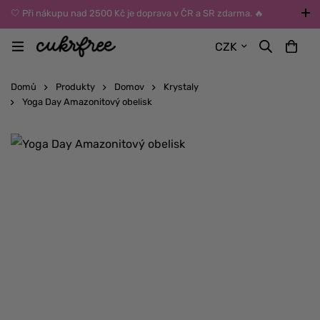
🤍 Při nákupu nad 2500 Kč je doprava v ČR a SR zdarma. 🔥
UPOZORNĚNÍ: Během léta vybírejte dopravu kurýrem nebo do Z-
CZK
BOXů umístěných uvnitř budov. Reklamace zboží způsobené
vysokými teplotami jinak nemůžeme uznat.
Domů
Produkty
Domov
Krystaly
Yoga Day Amazonitový obelisk