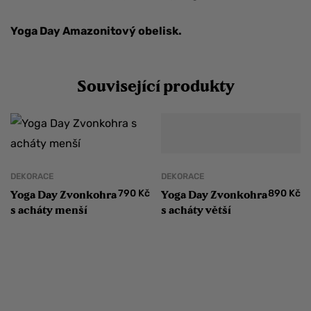
Yoga Day Amazonitový obelisk.
Související produkty
DEKORACE
DEKORACE
790
Kč
890
Kč
Yoga Day Zvonkohra
Yoga Day Zvonkohra
s acháty menší
s acháty větší