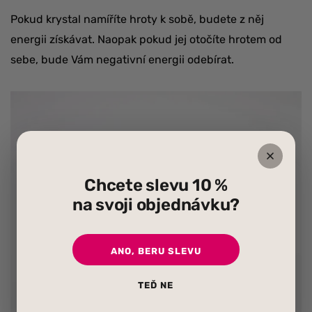
Pokud krystal namíříte hroty k sobě, budete z něj
energii získávat. Naopak pokud jej otočíte hrotem od
sebe, bude Vám negativní energii odebírat.
Chcete slevu 10 %
na svoji objednávku?
ANO, BERU SLEVU
TEĎ NE