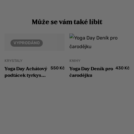
Může se vám také líbit
VYPRODÁNO
KRYSTALY
KNIHY
550
Kč
430
Kč
Yoga Day Achátový
Yoga Day Deník pro
podtácek tyrkys
čarodějku
gold