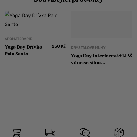
AROMATERAPIE
250
Kč
Yoga Day Dřívka
KRYSTALOVÉ MLHY
Palo Santo
410
Kč
Yoga Day Interiérová
vůně se silou
ametystu Meditace