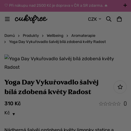
🤍 Při nákupu nad 2500 Kč je doprava v ČR a SR zdarma. 🔥
UPOZORNĚNÍ: Během léta vybírejte dopravu kurýrem nebo do Z-
CZK
BOXů umístěných uvnitř budov. Reklamace zboží způsobené
vysokými teplotami jinak nemůžeme uznat.
Domů
Produkty
Wellbeing
Aromaterapie
Yoga Day Vykuřovadlo šalvěj bílá zdobená květy Radost
Yoga Day Vykuřovadlo šalvěj
bílá zdobená květy Radost
310
Kč
()
Kč
Nádherná šalvěj ozdobená květy limonky statice a