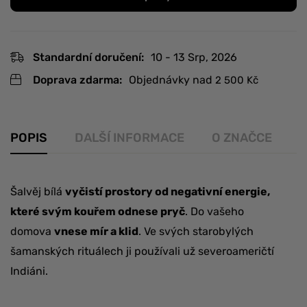
Standardní doručení:
10 - 13 Srp, 2026
Doprava zdarma:
Objednávky nad
2 500
Kč
POPIS
DALŠÍ INFORMACE
O ZNAČCE
R
Šalvěj bílá
vyčistí prostory od negativní energie,
které svým kouřem odnese pryč
. Do vašeho
domova
vnese mír a klid
. Ve svých starobylých
šamanských rituálech ji používali už severoameričtí
Indiáni.