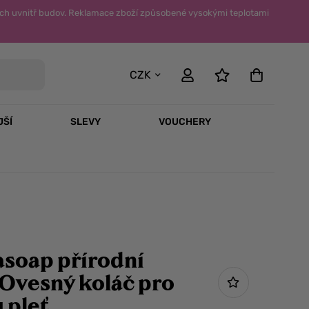
ch uvnitř budov. Reklamace zboží způsobené vysokými teplotami
CZK
JŠÍ
SLEVY
VOUCHERY
soap přírodní
Ovesný koláč pro
 pleť