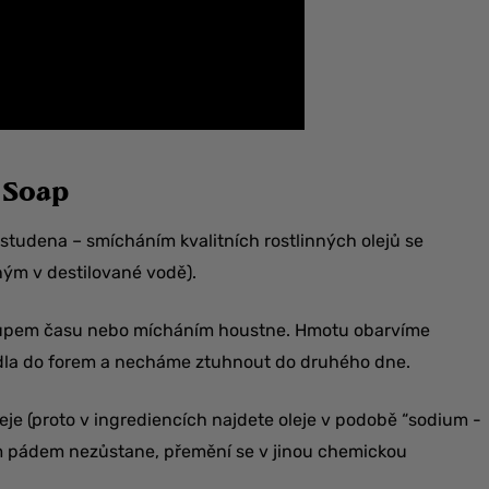
 Soap
studena – smícháním kvalitních rostlinných olejů se
ým v destilované vodě).
tupem času nebo mícháním houstne. Hmotu obarvíme
dla do forem a necháme ztuhnout do druhého dne.
eje (proto v ingrediencích najdete oleje v podobě “sodium -
tím pádem nezůstane, přemění se v jinou chemickou