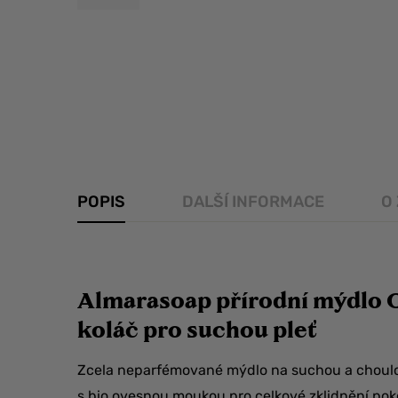
POPIS
DALŠÍ INFORMACE
O
Almarasoap přírodní mýdlo 
koláč pro suchou pleť
Zcela neparfémované mýdlo na suchou a choulo
s bio ovesnou moukou pro celkové zklidnění po