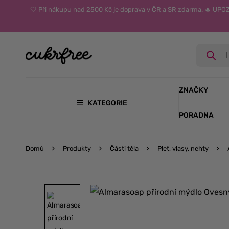
🤍 Při nákupu nad 2500 Kč je doprava v ČR a SR zdarma. 🔥 UP
ZNAČKY
KATEGORIE
PORADNA
Domů
Produkty
Části těla
Pleť, vlasy, nehty