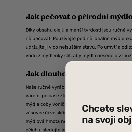
Jak pečovat o přírodní mýdl
Díky obsahu olejů a menší tvrdosti jsou ručně v
ně pečovat. Používejte pod ně ideálně mýdlenku 
udržujte ji v co nejsušším stavu. Po umytí a o
vodu z mýdlenky slít, aby mýdlo nesedělo v louž
Jak dlouho vydrží přírodní 
Naše ručně vyráběná mýdla neobsahují žádné konz
vaření, po čase ztrácejí vůni a mohou žluknout. 
mýdla coby voničky do skříní nebo šuplíků s pr
Chcete sle
zásuvce či ve skříni několik let. U komerčních 
na svoji o
mýdlová hmota neobsahuje oleje v čisté kvalitě.
očích a sledujte jeho kvalitu. Běžná trvanlivost