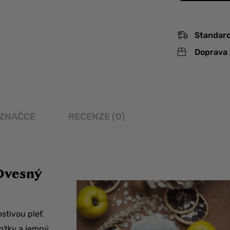
Standard
Doprava 
 ZNAČCE
RECENZE (0)
Ovesný
stivou pleť
kožky a jemný