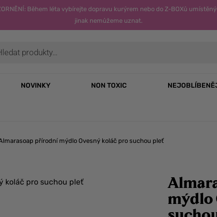
OZORNĚNÍ: Během léta vybírejte dopravu kurýrem nebo do Z-BOXů umístěný
jinak nemůžeme uznat.
NOVINKY
NON TOXIC
NEJOBLÍBENĚ
Almarasoap přírodní mýdlo Ovesný koláč pro suchou pleť
Almara
mýdlo 
suchou