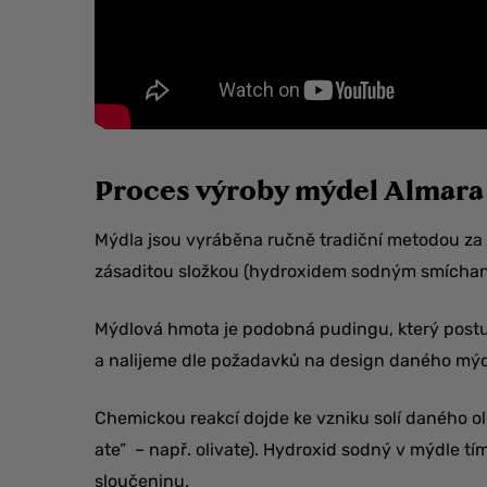
Proces výroby mýdel Almara
Mýdla jsou vyráběna ručně tradiční metodou za 
zásaditou složkou (hydroxidem sodným smíchan
Mýdlová hmota je podobná pudingu, který pos
a nalijeme dle požadavků na design daného mý
Chemickou reakcí dojde ke vzniku solí daného ol
ate” – např. olivate). Hydroxid sodný v mýdle 
sloučeninu.