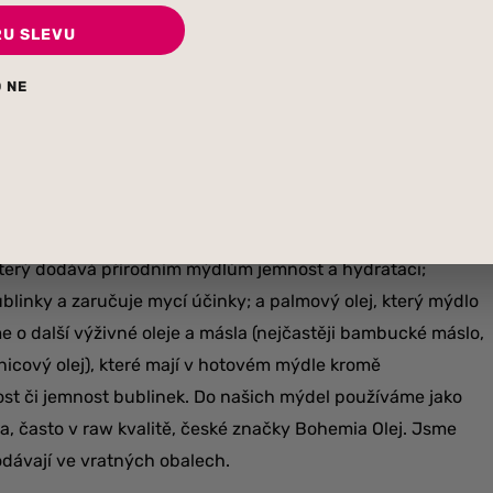
nlivost menší – díky některým olejům, které se kazí rychleji,
RU SLEVU
víte z údajů na obalu. Řídit se můžete také vlastním
louho vydrží jedna kostka při umývání? Podle četnosti mytí
 NE
týdny.
ně tradiční metodou ze základních surovin, jsou rostlinné
, který dodává přírodním mýdlům jemnost a hydrataci;
ublinky a zaručuje mycí účinky; a palmový olej, který mýdlo
e o další výživné oleje a másla (nejčastěji bambucké máslo,
čnicový olej), které mají v hotovém mýdle kromě
ost či jemnost bublinek. Do našich mýdel používáme jako
na, často v raw kvalitě, české značky Bohemia Olej. Jsme
odávají ve vratných obalech.