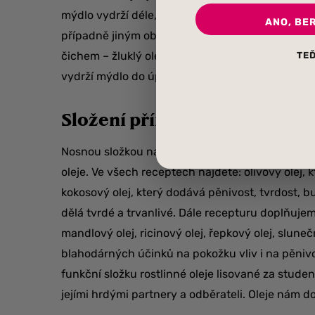
mýdlo vydrží déle, jiné kratší dobu. Pokud je trva
ANO, BE
případně jiným obsaženým látkám, vždy se to doz
čichem – žluklý olej má specifický odér. A jak d
TEĎ
vydrží mýdlo do úplného vymydlení zhruba 3-4 
Složení přírodních mýdel
Nosnou složkou našich mýdel, která vyrábíme ruč
oleje. Ve všech receptech najdete: olivový olej
kokosový olej, který dodává pěnivost, tvrdost, b
dělá tvrdé a trvanlivé. Dále recepturu doplňujem
mandlový olej, ricinový olej, řepkový olej, slune
blahodárných účinků na pokožku vliv i na pěniv
funkční složku rostlinné oleje lisované za stude
jejími hrdými partnery a odběrateli. Oleje nám d