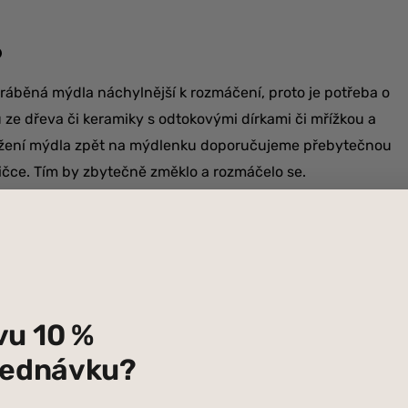
o
yráběná mýdla náchylnější k rozmáčení, proto je potřeba o
ze dřeva či keramiky s odtokovými dírkami či mřížkou a
dložení mýdla zpět na mýdlenku doporučujeme přebytečnou
ičce. Tím by zbytečně změklo a rozmáčelo se.
mýdlo
ervanty. Stejně jako rostlinné oleje, které používáte při
Proto přírodní mýdla nepoužívejte jako klasická komerční
ádlem – většinou se na ně zapomene, a mýdlo zůstane v
vu 10 %
mýdel to nevadí, protože jsou napěchované konzervanty a
bjednávku?
 Přírodní mýdlo by se ovšem mohlo zkazit. Proto ho mějte na
 ručně vyráběných mýdel je 1 rok od data výroby. Některé