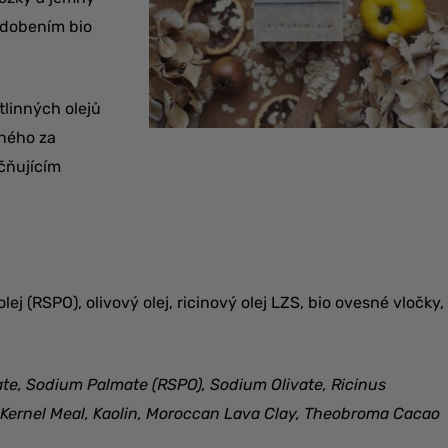
zdobením bio
linných olejů
aného za
čňujícím
ej (RSPO), olivový olej, ricinový olej LZS, bio ovesné vločky,
te, Sodium Palmate (RSPO), Sodium Olivate, Ricinus
) Kernel Meal, Kaolin, Moroccan Lava Clay, Theobroma Cacao