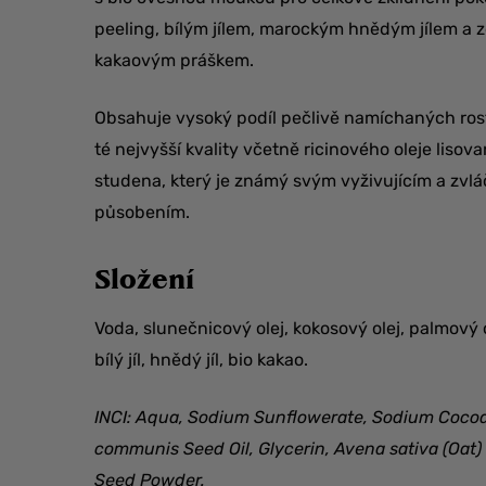
peeling, bílým jílem, marockým hnědým jílem a 
kakaovým práškem.
Obsahuje vysoký podíl pečlivě namíchaných rost
té nejvyšší kvality včetně ricinového oleje lisov
studena, který je známý svým vyživujícím a zvlá
působením.
Složení
Voda, slunečnicový olej, kokosový olej, palmový ol
bílý jíl, hnědý jíl, bio kakao.
INCI: Aqua, Sodium Sunflowerate, Sodium Cocoa
communis Seed Oil, Glycerin, Avena sativa (Oat
Seed Powder.