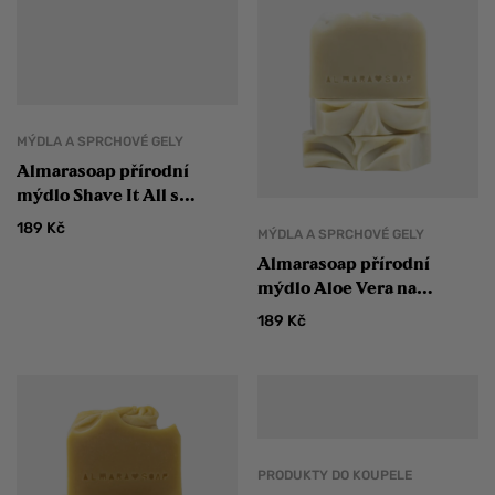
MÝDLA A SPRCHOVÉ GELY
Almarasoap přírodní
mýdlo Shave It All s
bohatou pěnou vhodné na
189
Kč
MÝDLA A SPRCHOVÉ GELY
holení
Almarasoap přírodní
mýdlo Aloe Vera na
podrážděnou pokožku po
189
Kč
opalování
PRODUKTY DO KOUPELE