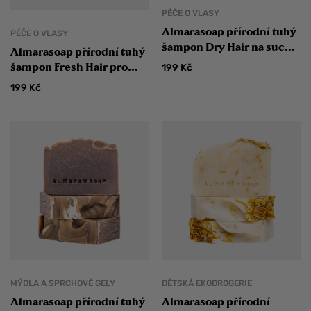
PÉČE O VLASY
Almarasoap přírodní tuhý
PÉČE O VLASY
šampon Dry Hair na suché
Almarasoap přírodní tuhý
vlasy
šampon Fresh Hair pro
199
Kč
normální, jemné a mastné
199
Kč
vlasy
MÝDLA A SPRCHOVÉ GELY
DĚTSKÁ EKODROGERIE
Almarasoap přírodní tuhý
Almarasoap přírodní