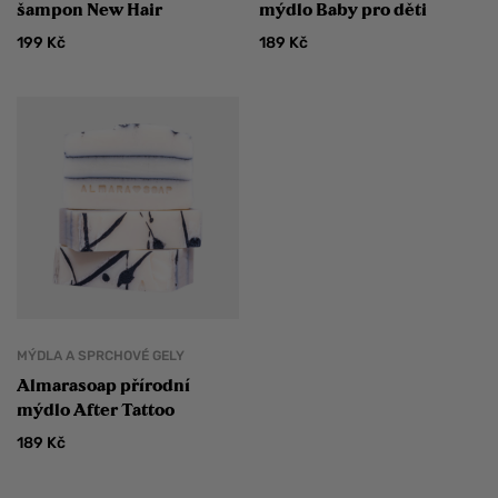
šampon New Hair
mýdlo Baby pro děti
199
Kč
189
Kč
MÝDLA A SPRCHOVÉ GELY
Almarasoap přírodní
mýdlo After Tattoo
189
Kč