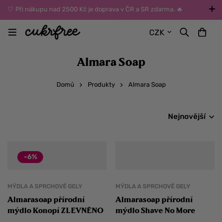
🤍 Při nákupu nad 2500 Kč je doprava v ČR a SR zdarma. 🔥
UPOZORNĚNÍ: Během léta vybírejte dopravu kurýrem nebo do Z-
CZK
BOXů umístěných uvnitř budov. Reklamace zboží způsobené
vysokými teplotami jinak nemůžeme uznat.
Almara Soap
Domů
Produkty
Almara Soap
Nejnovější
-6%
MÝDLA A SPRCHOVÉ GELY
MÝDLA A SPRCHOVÉ GELY
Almarasoap přírodní
Almarasoap přírodní
mýdlo Konopí ZLEVNĚNO
mýdlo Shave No More