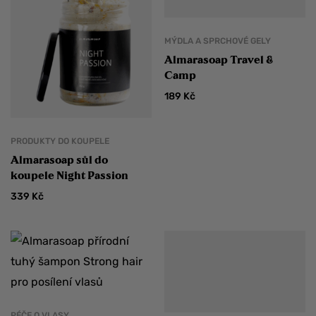
MÝDLA A SPRCHOVÉ GELY
Almarasoap Travel &
Camp
189
Kč
PRODUKTY DO KOUPELE
Almarasoap sůl do
koupele Night Passion
339
Kč
PÉČE O VLASY