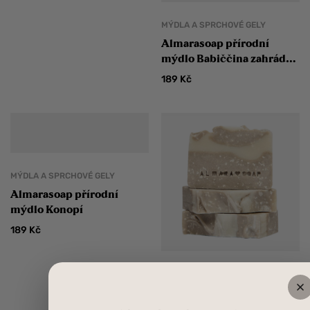
MÝDLA A SPRCHOVÉ GELY
Almarasoap přírodní
mýdlo Babiččina zahrádka
na suchou a citlivou
189
Kč
pokožku
MÝDLA A SPRCHOVÉ GELY
Almarasoap přírodní
mýdlo Konopí
189
Kč
MÝDLA A SPRCHOVÉ GELY
Almarasoap přírodní
mýdlo Dead Sea