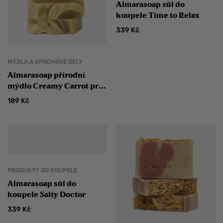
Almarasoap sůl do
koupele Time to Relax
339
Kč
MÝDLA A SPRCHOVÉ GELY
Almarasoap přírodní
mýdlo Creamy Carrot pro
suchou a zralou pleť
189
Kč
PRODUKTY DO KOUPELE
Almarasoap sůl do
koupele Salty Doctor
339
Kč