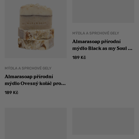
MÝDLA A SPRCHOVÉ GELY
Almarasoap přírodní
mýdlo Black as my Soul s
aktivním uhlím
189
Kč
MÝDLA A SPRCHOVÉ GELY
Almarasoap přírodní
mýdlo Ovesný koláč pro
suchou pleť
189
Kč