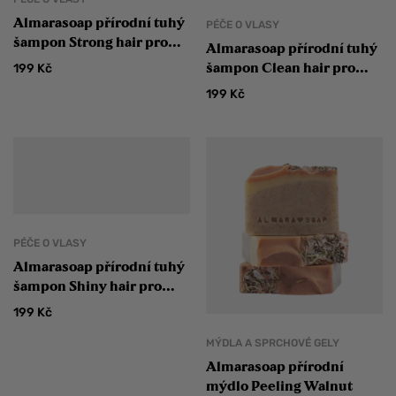
Almarasoap přírodní tuhý
PÉČE O VLASY
šampon Strong hair pro
Almarasoap přírodní tuhý
posílení vlasů
šampon Clean hair pro
199
Kč
posílení vlasové pokožky
199
Kč
PÉČE O VLASY
Almarasoap přírodní tuhý
šampon Shiny hair pro
mastné vlasy
199
Kč
MÝDLA A SPRCHOVÉ GELY
Almarasoap přírodní
mýdlo Peeling Walnut