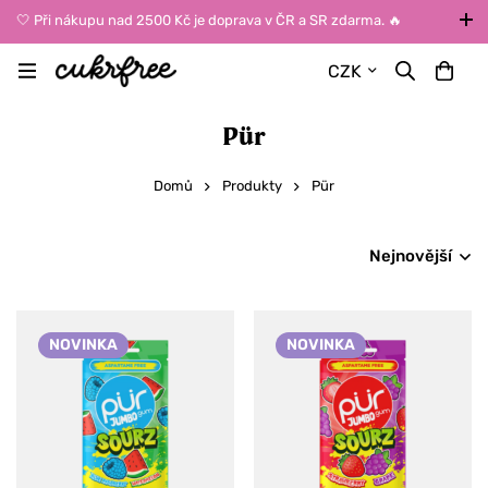
🤍 Při nákupu nad 2500 Kč je doprava v ČR a SR zdarma. 🔥
UPOZORNĚNÍ: Během léta vybírejte dopravu kurýrem nebo do Z-
CZK
BOXů umístěných uvnitř budov. Reklamace zboží způsobené
vysokými teplotami jinak nemůžeme uznat.
Pür
Domů
Produkty
Pür
Nejnovější
NOVINKA
NOVINKA