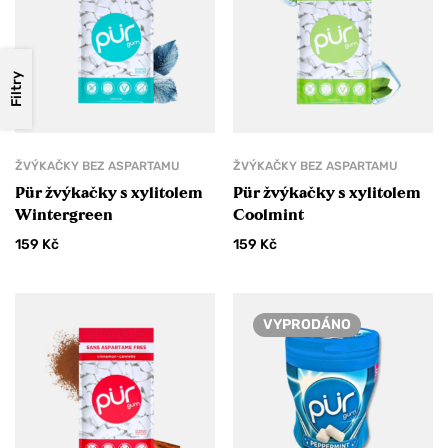
Filtry
ŽVÝKAČKY BEZ ASPARTAMU
ŽVÝKAČKY BEZ ASPARTAMU
Pür žvýkačky s xylitolem
Pür žvýkačky s xylitolem
Wintergreen
Coolmint
159
Kč
159
Kč
VYPRODÁNO