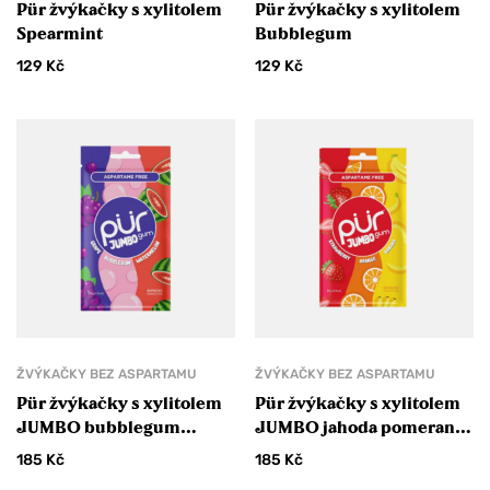
Pür žvýkačky s xylitolem
Pür žvýkačky s xylitolem
Spearmint
Bubblegum
129
Kč
129
Kč
ŽVÝKAČKY BEZ ASPARTAMU
ŽVÝKAČKY BEZ ASPARTAMU
Pür žvýkačky s xylitolem
Pür žvýkačky s xylitolem
JUMBO bubblegum
JUMBO jahoda pomeranč
meloun hroznové víno
banán
185
Kč
185
Kč