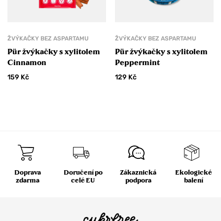
ŽVÝKAČKY BEZ ASPARTAMU
ŽVÝKAČKY BEZ ASPARTAMU
Pür žvýkačky s xylitolem
Pür žvýkačky s xylitolem
Cinnamon
Peppermint
159
Kč
129
Kč
Doprava
Doručení po
Zákaznická
Ekologické
zdarma
celé EU
podpora
balení