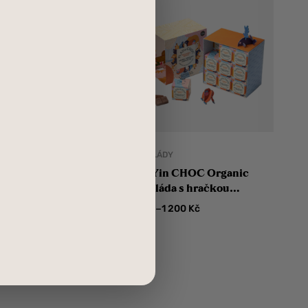
DY
ČOKOLÁDY
n CHOC Organic
PLAYin CHOC Organic
da s hračkou
čokoláda s hračkou
uři
Ohrožená zvířátka
–
1 200
Kč
70
Kč
1 200
Kč