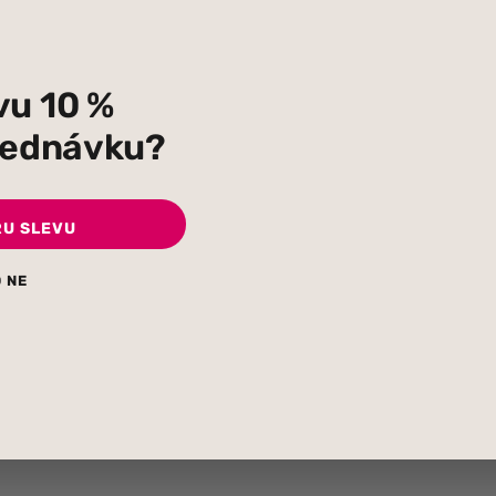
vu 10 %
bjednávku?
RU SLEVU
ČOKOLÁDY
ČOKOLÁ
HOC Organic
PLAYin CHOC Organic
PLAYi
 NE
 6 ks čokolády s
čokoláda s hračkou Lesní
čokolá
zvířátka
Dinosa
–
–
70
Kč
1 200
Kč
70
Kč