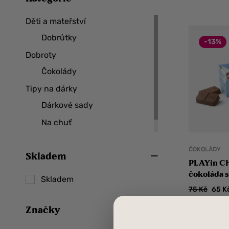
Děti a mateřství
Dobrůtky
-13%
Dobroty
Čokolády
Tipy na dárky
Dárkové sady
Na chuť
Pro děti
ČOKOLÁDY
Skladem
PLAYin C
čokoláda 
Skladem
75
Kč
65
K
Značky