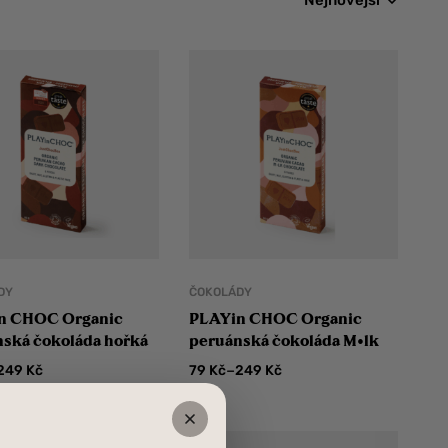
Nejnovější
DY
ČOKOLÁDY
n CHOC Organic
PLAYin CHOC Organic
ská čokoláda hořká
peruánská čokoláda M•lk
–
249
Kč
79
Kč
249
Kč