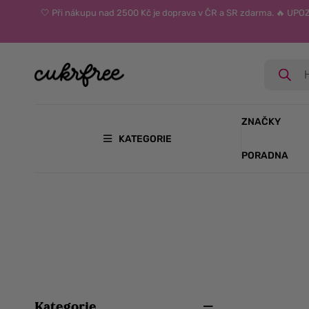
🤍 Při nákupu nad 2500 Kč je doprava v ČR a SR zdarma. 🔥 UP
ZNAČKY
KATEGORIE
PORADNA
Kategorie