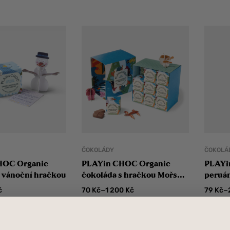
ČOKOLÁDY
ČOKOLÁ
HOC Organic
PLAYin CHOC Organic
PLAYi
s vánoční hračkou
čokoláda s hračkou Mořská
peruán
zvířátka
–
–
č
70
Kč
1 200
Kč
79
Kč