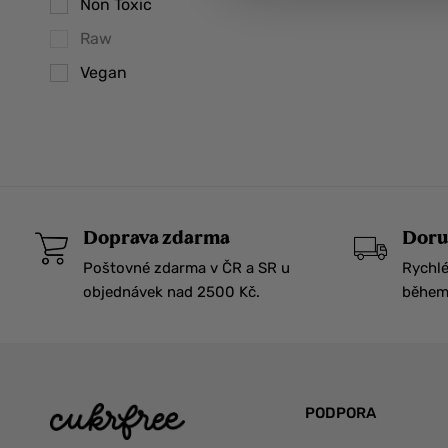
Aroha
Non Toxic
Aromastick
Raw
Arte Legno
Vegan
ĀTHR BEAUTY
Azada
Ballot-Flurin
Bambaw
Doprava zdarma
Doru
Belvas
Poštovné zdarma v ČR a SR u
Rychlé
Benecos
objednávek nad 2500 Kč.
během 
Betula
BioBag
BIORG
Biorythme
PODPORA
Blanxart