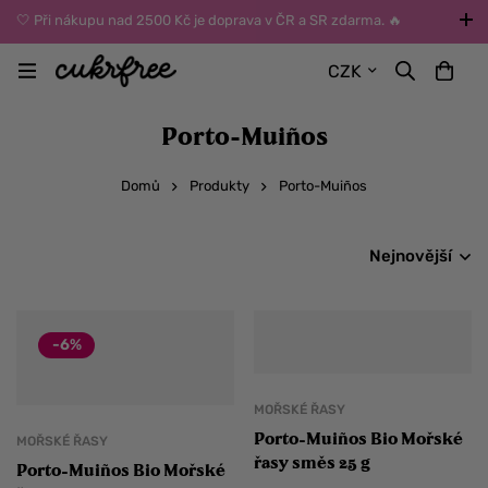
🤍 Při nákupu nad 2500 Kč je doprava v ČR a SR zdarma. 🔥
UPOZORNĚNÍ: Během léta vybírejte dopravu kurýrem nebo do Z-
CZK
BOXů umístěných uvnitř budov. Reklamace zboží způsobené
vysokými teplotami jinak nemůžeme uznat.
Porto-Muiños
Domů
Produkty
Porto-Muiños
Nejnovější
-6%
MOŘSKÉ ŘASY
Porto-Muiños Bio Mořské
MOŘSKÉ ŘASY
řasy směs 25 g
Porto-Muiños Bio Mořské