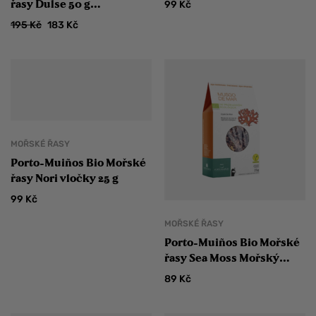
řasy Dulse 50 g
99
Kč
ZLEVNĚNO
195
Kč
183
Kč
MOŘSKÉ ŘASY
Porto-Muiños Bio Mořské
řasy Nori vločky 25 g
99
Kč
MOŘSKÉ ŘASY
Porto-Muiños Bio Mořské
řasy Sea Moss Mořský
mech 25 g
89
Kč