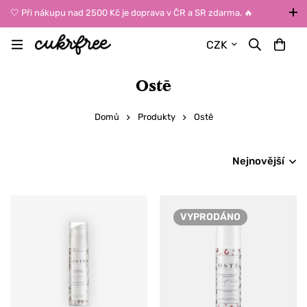
🤍 Při nákupu nad 2500 Kč je doprava v ČR a SR zdarma. 🔥
UPOZORNĚNÍ: Během léta vybírejte dopravu kurýrem nebo do Z-
CZK
BOXů umístěných uvnitř budov. Reklamace zboží způsobené
vysokými teplotami jinak nemůžeme uznat.
Ostē
Domů
Produkty
Ostē
Nejnovější
VYPRODÁNO