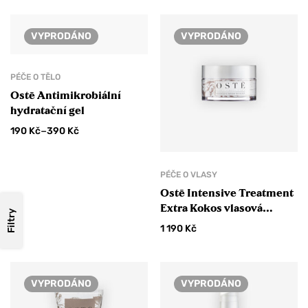
VYPRODÁNO
VYPRODÁNO
PÉČE O TĚLO
Ostē Antimikrobiální
hydratační gel
–
190
Kč
390
Kč
PÉČE O VLASY
Ostē Intensive Treatment
Extra Kokos vlasová
Filtry
maska
1 190
Kč
VYPRODÁNO
VYPRODÁNO