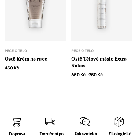
PÉČE O TĚLO
PÉČE O TĚLO
Ostē Krém na ruce
Ostē Tělové máslo Extra
Kokos
450
Kč
–
650
Kč
950
Kč
Doprava
Doručení po
Zákaznická
Ekologické