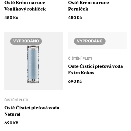
Ostē Krém na ruce
Ostē Krém na ruce
Vanilkový rohlíček
Perníček
450
Kč
450
Kč
VYPRODÁNO
VYPRODÁNO
ČIŠTĚNÍ PLETI
Ostē Čistící pleťová voda
Extra Kokos
690
Kč
ČIŠTĚNÍ PLETI
Ostē Čistící pleťová voda
Natural
690
Kč