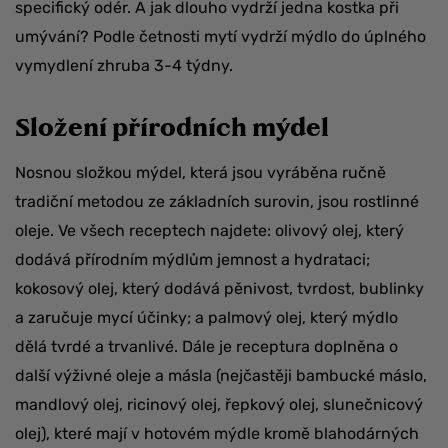
specifický odér. A jak dlouho vydrží jedna kostka při
umývání? Podle četnosti mytí vydrží mýdlo do úplného
vymydlení zhruba 3-4 týdny.
Složení přírodních mýdel
Nosnou složkou mýdel, která jsou vyráběna ručně
tradiční metodou ze základních surovin, jsou rostlinné
oleje. Ve všech receptech najdete: olivový olej, který
dodává přírodním mýdlům jemnost a hydrataci;
kokosový olej, který dodává pěnivost, tvrdost, bublinky
a zaručuje mycí účinky; a palmový olej, který mýdlo
dělá tvrdé a trvanlivé. Dále je receptura doplněna o
další výživné oleje a másla (nejčastěji bambucké máslo,
mandlový olej, ricinový olej, řepkový olej, slunečnicový
olej), které mají v hotovém mýdle kromě blahodárných