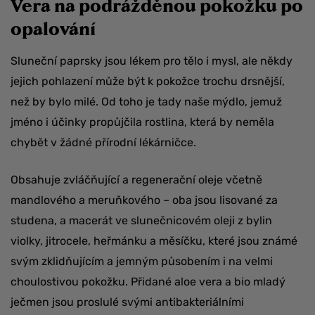
Vera na podrážděnou pokožku po
opalování
Sluneční paprsky jsou lékem pro tělo i mysl, ale někdy
jejich pohlazení může být k pokožce trochu drsnější,
než by bylo milé. Od toho je tady naše mýdlo, jemuž
jméno i účinky propůjčila rostlina, která by neměla
chybět v žádné přírodní lékárničce.
Obsahuje zvláčňující a regenerační oleje včetně
mandlového a meruňkového – oba jsou lisované za
studena, a macerát ve slunečnicovém oleji z bylin
violky, jitrocele, heřmánku a měsíčku, které jsou známé
svým zklidňujícím a jemným působením i na velmi
choulostivou pokožku. Přidané aloe vera a bio mladý
ječmen jsou proslulé svými antibakteriálními