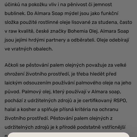
účinků na pokožku vliv i na pěnivost či jemnost
bublinek. Do Almara Soap mýdel jsou jako funkční
složka použité rostlinné oleje lisované za studena, často
v raw kvalitě, české značky Bohemia Olej. Almara Soap
jsou jejími hrdými partnery a odběrateli. Oleje odebírají
ve vratných obalech.
Ačkoli se pěstování palem olejných považuje za velké
ohrožení životního prostředí, je třeba hledět před
laickým odsouzením používání palmového oleje na jeho
původ. Palmový olej, který používají v Almara soap,
pochází z udržitelných zdrojů a je certifikovaný RSPO,
halal a kosher a splňuje přísná kritéria na ochranu
životního prostředí. Pěstování palem olejných z
udržitelných zdrojů je k přírodě podstatně vstřícnější
než pěstování mnoha jiných plodin, které běžně v