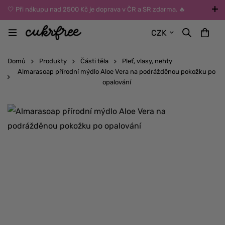
🤍 Při nákupu nad 2500 Kč je doprava v ČR a SR zdarma. 🔥
UPOZORNĚNÍ: Během léta vybírejte dopravu kurýrem nebo do Z-
CZK
BOXů umístěných uvnitř budov. Reklamace zboží způsobené
vysokými teplotami jinak nemůžeme uznat.
Domů
Produkty
Části těla
Pleť, vlasy, nehty
Almarasoap přírodní mýdlo Aloe Vera na podrážděnou pokožku po
opalování