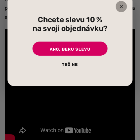
produktech každodenního užívání (potraviny, kosmetika
a mýdla) nalézáme.
Chcete slevu 10 %
na svoji objednávku?
ANO, BERU SLEVU
TEĎ NE