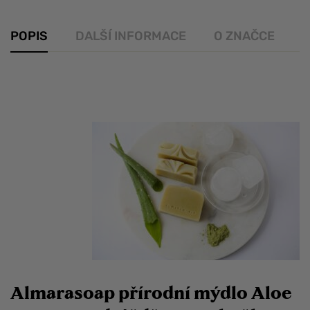
POPIS
DALŠÍ INFORMACE
O ZNAČCE
R
Almarasoap přírodní mýdlo Aloe