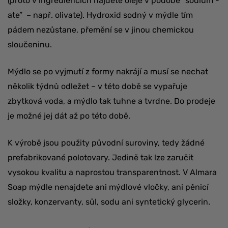
(proto v ingrediencích najdete oleje v podobě “sodium -
ate” – např. olivate). Hydroxid sodný v mýdle tím
pádem nezůstane, přemění se v jinou chemickou
sloučeninu.
Mýdlo se po vyjmutí z formy nakrájí a musí se nechat
několik týdnů odležet – v této době se vypařuje
zbytková voda, a mýdlo tak tuhne a tvrdne. Do prodeje
je možné jej dát až po této době.
K výrobě jsou použity původní suroviny, tedy žádné
prefabrikované polotovary. Jedině tak lze zaručit
vysokou kvalitu a naprostou transparentnost. V Almara
Soap mýdle nenajdete ani mýdlové vločky, ani pěnicí
složky, konzervanty, sůl, sodu ani syntetický glycerin.