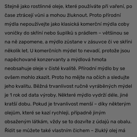
Stejně jako rostlinné oleje, které používáte při vaření, po
čase ztrácejí vůni a mohou žluknout. Proto přírodní
mýdla nepoužívejte jako klasická komerční mýdla coby
voničky do skříní nebo šuplíků s prádlem – většinou se
na ně zapomene, a mýdlo zůstane v zásuvce či ve skříni
několik let. U komerčních mýdel to nevadí, protože jsou
napěchované konzervanty a mýdlová hmota
neobsahuje oleje v čisté kvalitě. Přírodní mýdlo by se
ovšem mohlo zkazit. Proto ho mějte na očích a sledujte
jeho kvalitu. Běžná trvanlivost ručně vyráběných mýdel
je 1 rok od data výroby. Některé mýdlo vydrží déle, jiné
kratší dobu. Pokud je trvanlivost menší – díky některým
olejům, které se kazí rychleji, případně jiným
obsaženým látkám, vždy se to dozvíte z údajů na obalu.
Řídit se můžete také vlastním čichem – žluklý olej má