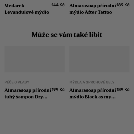
144
Kč
189
Kč
Medarek
Almarasoap přírodní
Levandulové mýdlo
mýdlo After Tattoo
Může se vám také líbit
PÉČE O VLASY
MÝDLA A SPRCHOVÉ GELY
199
Kč
189
Kč
Almarasoap přírodní
Almarasoap přírodní
tuhý šampon Dry
mýdlo Black as my
Hair na suché vlasy
Soul s aktivním
uhlím