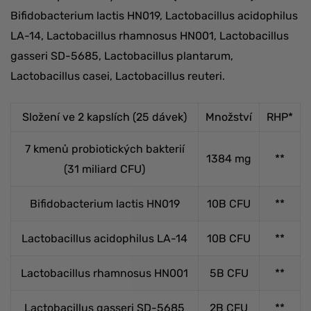
Bifidobacterium lactis HN019, Lactobacillus acidophilus
LA-14, Lactobacillus rhamnosus HN001, Lactobacillus
gasseri SD-5685, Lactobacillus plantarum,
Lactobacillus casei, Lactobacillus reuteri.
Složení ve 2 kapslích (25 dávek)
Množství
RHP*
7 kmenů probiotických bakterií
1384 mg
**
(31 miliard CFU)
Bifidobacterium lactis HN019
10B CFU
**
Lactobacillus acidophilus LA-14
10B CFU
**
Lactobacillus rhamnosus HN001
5B CFU
**
Lactobacillus gasseri SD-5685
2B CFU
**