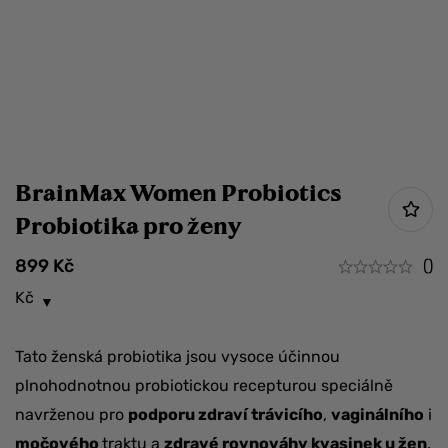
BrainMax Women Probiotics
Probiotika pro ženy
899
Kč
()
Kč
Tato ženská probiotika jsou vysoce účinnou
plnohodnotnou probiotickou recepturou speciálně
navrženou pro
podporu zdraví trávicího
,
vaginálního
i
močového
traktu a
zdravé rovnováhy kvasinek u žen
.