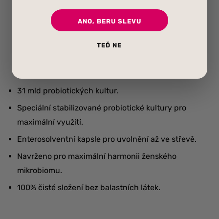
ANO, BERU SLEVU
TEĎ NE
ověřených probiotických kmenů pro ženské zdraví.
31 mld probiotických kultur.
Speciální stabilizované probiotické kultury pro
maximální využití.
Enterosolventní kapsle pro uvolnění až ve střevě.
Navrženo pro maximální harmonii ženského
mikrobiomu.
100% čisté složení bez balastních látek.