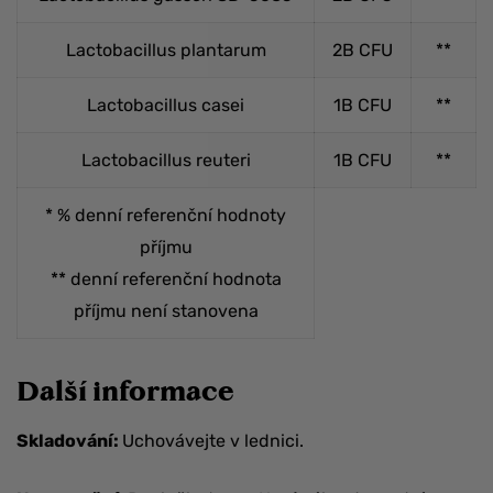
Lactobacillus plantarum
2B CFU
**
Lactobacillus casei
1B CFU
**
Lactobacillus reuteri
1B CFU
**
* % denní referenční hodnoty
příjmu
** denní referenční hodnota
příjmu není stanovena
Další informace
Skladování:
Uchovávejte v lednici.