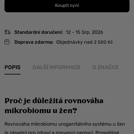
Koupit nyní
Standardní doručení:
12 - 15 Srp, 2026
Doprava zdarma:
Objednávky nad
2 500
Kč
POPIS
DALŠÍ INFORMACE
O ZNAČCE
R
Proč je důležitá rovnováha
mikrobiomu u žen?
Rovnováha mikrobiomu urogenitálního systému u žen
je zásadní pro zdraví a prevenci nemocí. Prospěšné