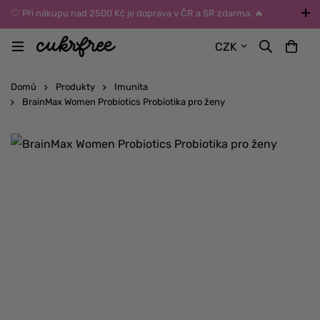
🤍 Při nákupu nad 2500 Kč je doprava v ČR a SR zdarma. 🔥
UPOZORNĚNÍ: Během léta vybírejte dopravu kurýrem nebo do Z-
CZK
BOXů umístěných uvnitř budov. Reklamace zboží způsobené
vysokými teplotami jinak nemůžeme uznat.
Domů
Produkty
Imunita
BrainMax Women Probiotics Probiotika pro ženy