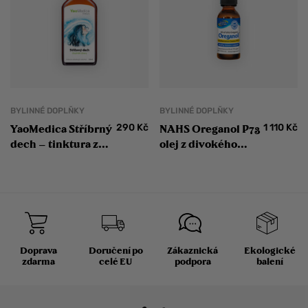
BYLINNÉ DOPLŇKY
BYLINNÉ DOPLŇKY
290
Kč
1 110
Kč
YaoMedica Stříbrný
NAHS Oreganol P73
dech – tinktura z
olej z divokého
čínských bylinek
oregana Original
Strength 30 ml
Doprava
Doručení po
Zákaznická
Ekologické
zdarma
celé EU
podpora
balení