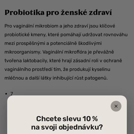
Probiotika pro ženské zdraví
Pro vaginální mikrobiom a jeho zdraví jsou klíčové
probiotické kmeny, které pomáhají udržovat rovnováhu
mezi prospěšnými a potenciálně škodlivými
mikroorganismy. Vaginální mikroflóra je převážně
tvořena laktobacily, které hrají zásadní roli v ochraně
vaginálního prostředí tím, že produkují kyselinu
mléčnou a další látky inhibující růst patogenů.
7
vědecky
Chcete slevu 10 %
na svoji objednávku?