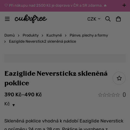
🤍 Při nákupu nad 2500 Kč je doprava v ČR a SR zdarma. 🔥
UPOZORNĚNÍ: Během léta vybírejte dopravu kurýrem nebo do Z-
CZK
BOXů umístěných uvnitř budov. Reklamace zboží způsobené
vysokými teplotami jinak nemůžeme uznat.
Domů
Produkty
Kuchyně
Pánve, plechy a formy
Eaziglide Neverstick2 skleněná poklice
Eaziglide Neverstick2 skleněná
poklice
390
Kč
–
490
Kč
()
Kč
Skleněná poklice vhodná k nádobí Eaziglide Neverstick
o průměru 24 cm a 28 cm. Poklice je vyrobena z