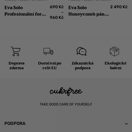
690
Kč
2 490
Kč
Eva Solo
Eva Solo
–
Profesionální forma
Honeycomb pánev
960
Kč
na chléb s
z nerezové oceli 24
keramickým
cm
Ceramic Slip-Let®
povrchem
Doprava
Doručení po
Zákaznická
Ekologické
zdarma
celé EU
podpora
balení
TAKE GOOD CARE OF YOURSELF
PODPORA