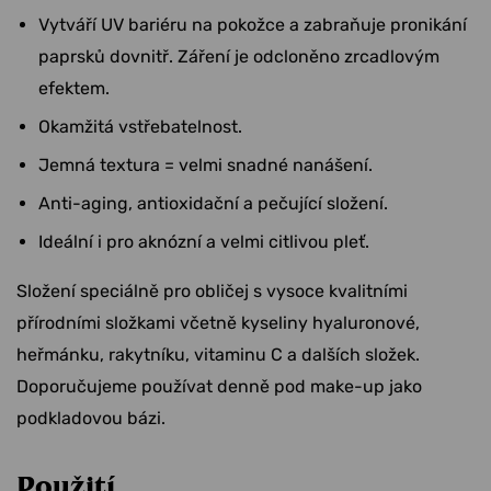
Vytváří UV bariéru na pokožce a zabraňuje pronikání
paprsků dovnitř. Záření je odcloněno zrcadlovým
efektem.
Okamžitá vstřebatelnost.
Jemná textura = velmi snadné nanášení.
Anti-aging, antioxidační a pečující složení.
Ideální i pro aknózní a velmi citlivou pleť.
Složení speciálně pro obličej s vysoce kvalitními
přírodními složkami včetně kyseliny hyaluronové,
heřmánku, rakytníku, vitaminu C a dalších složek.
Doporučujeme používat denně pod make-up jako
podkladovou bázi.
Použití