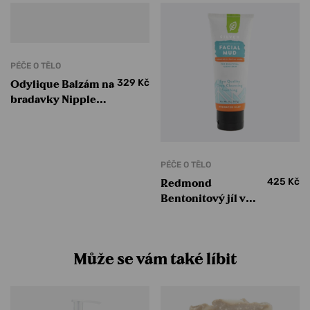
PÉČE O TĚLO
329
Kč
Odylique Balzám na
bradavky Nipple
balm 20 g
PÉČE O TĚLO
425
Kč
Redmond
Bentonitový jíl v
tubě se stříbrem 113
g
Může se vám také líbit