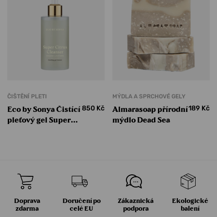
ČIŠTĚNÍ PLETI
MÝDLA A SPRCHOVÉ GELY
850
Kč
189
Kč
Eco by Sonya Čistící
Almarasoap přírodní
pleťový gel Super
mýdlo Dead Sea
Citrus Cleanser
Doprava
Doručení po
Zákaznická
Ekologické
zdarma
celé EU
podpora
balení