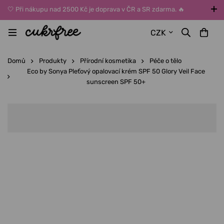
🤍 Při nákupu nad 2500 Kč je doprava v ČR a SR zdarma. 🔥
UPOZORNĚNÍ: Během léta vybírejte dopravu kurýrem nebo do Z-
CZK
BOXů umístěných uvnitř budov. Reklamace zboží způsobené
vysokými teplotami jinak nemůžeme uznat.
Domů
Produkty
Přírodní kosmetika
Péče o tělo
Eco by Sonya Pleťový opalovací krém SPF 50 Glory Veil Face
sunscreen SPF 50+