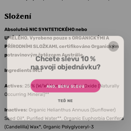
Složení
Absolutně NIC SYNTETICKÉHO nebo
UMĚLÉHO.
Vyrobeno pouze s ORGANICKÝMI A
PŘÍRODNÍMI SLOŽKAMI, certifikováno Organickým
potravinovým řetězcem Austrálie.
Chcete slevu 10 %
na svoji objednávku?
Ingredients INCI
Actives
: 25 % (W/W) Non-Nano Zinc Oxide (Naturally
ANO, BERU SLEVU
Occurring Mineral)**
TEĎ NE
Inactives:
Organic Helianthus Annuus (Sunflower)
Seed Oil*, Purified Water**, Organic Euphorbia Cerifera
(Candelilla) Wax*, Organic Polyglyceryl-3