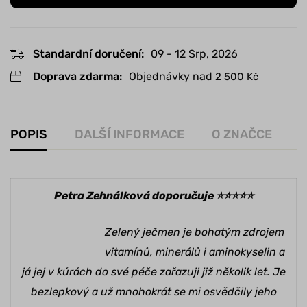
Standardní doručení:
09 - 12 Srp, 2026
Doprava zdarma:
Objednávky nad
2 500
Kč
POPIS
DALŠÍ INFORMACE
O ZNAČCE
R
Petra Zehnálková doporučuje ⭐️⭐️⭐️⭐️⭐️
Zelený ječmen je bohatým zdrojem
vitamínů, minerálů i aminokyselin a
já jej v kúrách do své péče zařazuji již několik let. Je
bezlepkový a už mnohokrát se mi osvědčily jeho