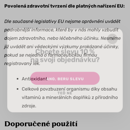
Povolená zdravotní tvrzení dle platných nařízení EU:
Dle současné legislativy EU nejsme oprávněni uvádět
podrobnější informace, které by v nás mohly vzbudit
dojem zdravotního, nebo léčebného účinku. Nesmíme
již uvádět ani vědeckými výzkumy prokázané účinky,
Chcete slevu 10 %
pokud se nejedná o farmaceutickou firmou
na svoji objednávku?
registrovaný lék.
ANO, BERU SLEVU
Antioxidant
Celkové povzbuzení organismu díky obsahu
TEĎ NE
vitaminů a minerálních doplňků z přírodního
zdroje.
Doporučené použití