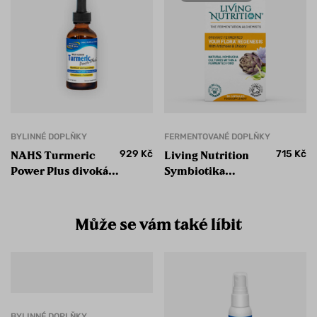
BYLINNÉ DOPLŇKY
FERMENTOVANÉ DOPLŇKY
929
Kč
715
Kč
NAHS Turmeric
Living Nutrition
Power Plus divoká
Symbiotika
raw kurkuma
Regenesis s bio
artyčokem a bio
čekankou
Může se vám také líbit
BYLINNÉ DOPLŇKY