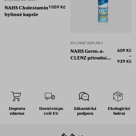
1 059
Kč
NAHS Cholestamin
bylinné kapsle
BYLINNÉ DOPLŇKY
609
Kč
NAHS Germ-a-
–
CLENZ přírodní
939
Kč
dezinfekční sprej
Doprava
Doručení po
Zákaznická
Ekologické
zdarma
celé EU
podpora
balení