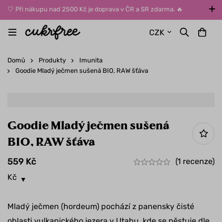
🤍 Při nákupu nad 2500 Kč je doprava v ČR a SR zdarma. 🔥
UPOZORNĚNÍ: Během léta vybírejte dopravu kurýrem nebo do Z-
CZK
BOXů umístěných uvnitř budov. Reklamace zboží způsobené
vysokými teplotami jinak nemůžeme uznat.
Domů
Produkty
Imunita
Goodie Mladý ječmen sušená BIO, RAW šťáva
Goodie Mladý ječmen sušená
BIO, RAW šťáva
559
Kč
(1 recenze)
Kč
Mladý ječmen (hordeum) pochází z panensky čisté
oblasti vulkanického jezera v Utahu, kde se pěstuje dle