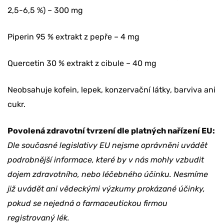
2,5-6,5 %) – 300 mg
na svoji objednávku?
Piperin 95 % extrakt z pepře – 4 mg
ANO, BERU SLEVU
Quercetin 30 % extrakt z cibule – 40 mg
TEĎ NE
Neobsahuje kofein, lepek, konzervační látky, barviva ani
cukr.
Povolená zdravotní tvrzení dle platných nařízení EU:
Dle současné legislativy EU nejsme oprávněni uvádět
podrobnější informace, které by v nás mohly vzbudit
dojem zdravotního, nebo léčebného účinku. Nesmíme
již uvádět ani vědeckými výzkumy prokázané účinky,
pokud se nejedná o farmaceutickou firmou
registrovaný lék.