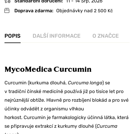
Standardní doručení:
11 - 14 Srp, 2026
Doprava zdarma:
Objednávky nad
2 500
Kč
POPIS
DALŠÍ INFORMACE
O ZNAČCE
R
MycoMedica Curcumin
Curcumin (kurkuma dlouhá,
Curcuma longa
) se
v tradiční čínské medicíně používá již po tisíce let pro
nejrůznější obtíže. Hlavně pro rozbíjení blokád a pro své
účinky odvádět z organismu vlhkou
horkost. Curcumin je farmakologicky účinná látka, která
se připravuje extrakcí z kurkumy dlouhé (
Curcuma