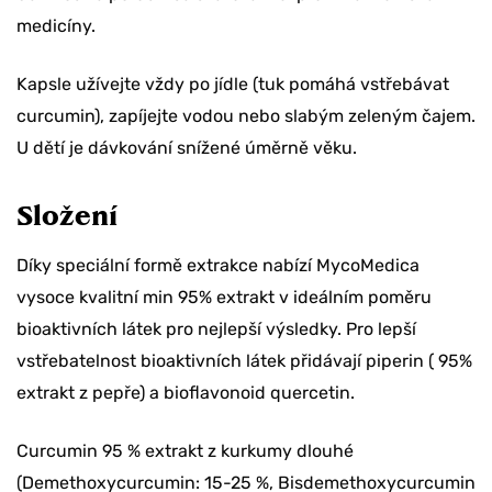
medicíny.
Kapsle užívejte vždy po jídle (tuk pomáhá vstřebávat
curcumin), zapíjejte vodou nebo slabým zeleným čajem.
U dětí je dávkování snížené úměrně věku.
Složení
Díky speciální formě extrakce nabízí MycoMedica
vysoce kvalitní min 95% extrakt v ideálním poměru
bioaktivních látek pro nejlepší výsledky. Pro lepší
vstřebatelnost bioaktivních látek přidávají piperin ( 95%
extrakt z pepře) a bioflavonoid quercetin.
Curcumin 95 % extrakt z kurkumy dlouhé
(Demethoxycurcumin: 15-25 %, Bisdemethoxycurcumin
Chcete slevu 10 %