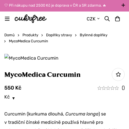
🤍 Při nákupu nad 2500 Kč je doprava v ČR a SR zdarma. 🔥
UPOZORNĚNÍ: Během léta vybírejte dopravu kurýrem nebo do Z-
CZK
BOXů umístěných uvnitř budov. Reklamace zboží způsobené
vysokými teplotami jinak nemůžeme uznat.
Domů
Produkty
Doplňky stravy
Bylinné doplňky
MycoMedica Curcumin
MycoMedica Curcumin
550
Kč
()
Kč
Curcumin (kurkuma dlouhá,
Curcuma longa
) se
v tradiční čínské medicíně používá hlavně pro