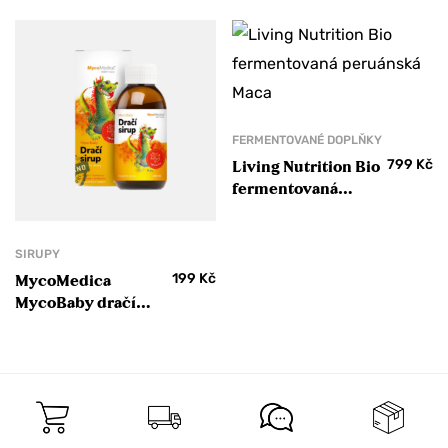
FERMENTOVANÉ DOPLŇKY
799
Kč
Living Nutrition Bio
fermentovaná
peruánská Maca
SIRUPY
199
Kč
MycoMedica
MycoBaby dračí
sirup