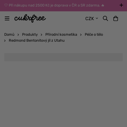
🤍 Při nákupu nad 2500 Kč je doprava v ČR a SR zdarma. 🔥
UPOZORNĚNÍ: Během léta vybírejte dopravu kurýrem nebo do Z-
CZK
BOXů umístěných uvnitř budov. Reklamace zboží způsobené
vysokými teplotami jinak nemůžeme uznat.
Domů
Produkty
Přírodní kosmetika
Péče o tělo
Redmond Bentonitový jíl z Utahu