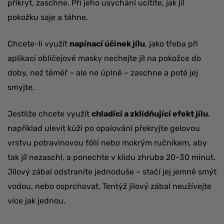
přikryt, zaschne. Při jeho usychání ucítíte, jak jíl
pokožku saje a táhne.
Chcete-li využít
napínací účinek jílu
, jako třeba při
aplikaci obličejové masky nechejte jíl na pokožce do
doby, než téměř – ale ne úplně – zaschne a poté jej
smyjte.
Jestliže chcete využít
chladící a zklidňující efekt jílu
,
například ulevit kůži po opalování překryjte gelovou
vrstvu potravinovou fólií nebo mokrým ručníkem, aby
tak jíl nezaschl, a ponechte v klidu zhruba 20-30 minut.
Jílový zábal odstraníte jednoduše – stačí jej jemně smýt
vodou, nebo osprchovat. Tentýž jílový zábal neužívejte
více jak jednou.