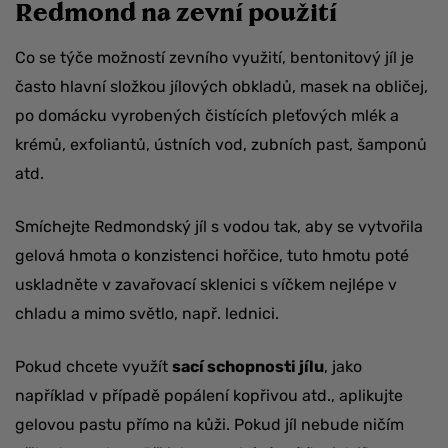
Redmond na zevní použití
Co se týče možností zevního využití, bentonitový jíl je
často hlavní složkou jílových obkladů, masek na obličej,
po domácku vyrobených čistících pleťových mlék a
krémů, exfoliantů, ústních vod, zubních past, šamponů
atd.
Smíchejte Redmondský jíl s vodou tak, aby se vytvořila
gelová hmota o konzistenci hořčice, tuto hmotu poté
uskladněte v zavařovací sklenici s víčkem nejlépe v
chladu a mimo světlo, např. lednici.
Pokud chcete využít
sací schopnosti jílu
, jako
například v případě popálení kopřivou atd., aplikujte
gelovou pastu přímo na kůži. Pokud jíl nebude ničím