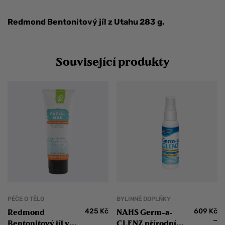
Redmond Bentonitový jíl z Utahu 283 g.
Související produkty
PÉČE O TĚLO
BYLINNÉ DOPLŇKY
425
Kč
609
Kč
Redmond
NAHS Germ-a-
–
Bentonitový jíl v
CLENZ přírodní