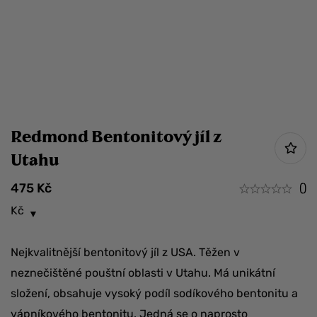
Redmond Bentonitový jíl z
Utahu
475
Kč
()
Kč
Nejkvalitnější bentonitový jíl z USA. Těžen v
neznečištěné pouštní oblasti v Utahu. Má unikátní
složení, obsahuje vysoký podíl sodíkového bentonitu a
vápníkového bentonitu. Jedná se o naprosto