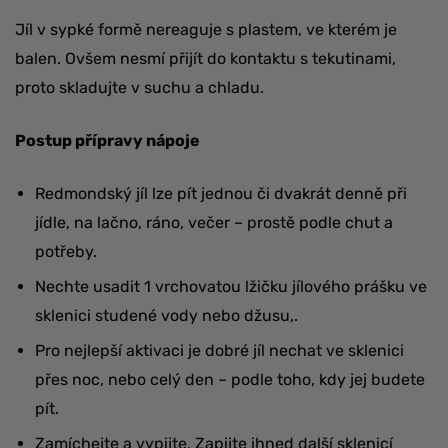
Jíl v sypké formě nereaguje s plastem, ve kterém je
balen. Ovšem nesmí přijít do kontaktu s tekutinami,
proto skladujte v suchu a chladu.
Postup přípravy nápoje
Redmondský jíl lze pít jednou či dvakrát denně při
jídle, na lačno, ráno, večer – prostě podle chut a
potřeby.
Nechte usadit 1 vrchovatou lžičku jílového prášku ve
sklenici studené vody nebo džusu,.
Pro nejlepší aktivaci je dobré jíl nechat ve sklenici
přes noc, nebo celý den – podle toho, kdy jej budete
pít.
Zamíchejte a vypijte. Zapijte ihned další sklenicí