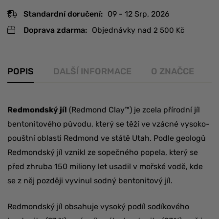
Standardní doručení:
09 - 12 Srp, 2026
Doprava zdarma:
Objednávky nad
2 500
Kč
POPIS
DALŠÍ INFORMACE
O ZNAČCE
R
Redmondský jíl
(Redmond Clay™) je zcela přírodní jíl
bentonitového původu, který se těží ve vzácné vysoko-
pouštní oblasti Redmond ve státě Utah. Podle geologů
Redmondský jíl vznikl ze sopečného popela, který se
před zhruba 150 miliony let usadil v mořské vodě, kde
se z něj později vyvinul sodný bentonitový jíl.
Redmondský jíl obsahuje vysoký podíl sodíkového