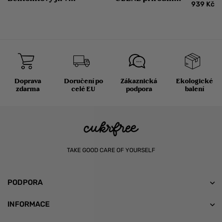
939
Kč
tubě se stříbrem 113
dezinfekční sprej
g
Doprava
Doručení po
Zákaznická
Ekologické
zdarma
celé EU
podpora
balení
TAKE GOOD CARE OF YOURSELF
PODPORA
INFORMACE