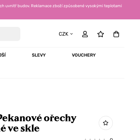
ch uvnitř budov. Reklamace zboží způsobené vysokými teplotami
CZK
JŠÍ
SLEVY
VOUCHERY
Pekanové ořechy
é ve skle