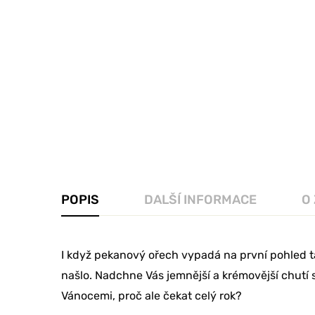
POPIS
DALŠÍ INFORMACE
O
I když pekanový ořech vypadá na první pohled ta
našlo. Nadchne Vás jemnější a krémovější chutí s
Vánocemi, proč ale čekat celý rok?