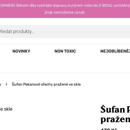
OZORNĚNÍ: Během léta vybírejte dopravu kurýrem nebo do Z-BOXů umístěný
jinak nemůžeme uznat.
NOVINKY
NON TOXIC
NEJOBLÍBENĚ
y
Šufan Pekanové ořechy pražené ve skle
Šufan 
pražen