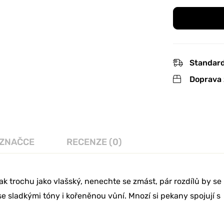
Standard
Doprava 
 ZNAČCE
RECENZE (0)
k trochu jako vlašský, nenechte se zmást, pár rozdílů by se
e sladkými tóny i kořeněnou vůní. Mnozí si pekany spojují s