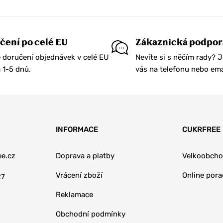
čení po celé EU
Zákaznická podpor
 doručení objednávek v celé EU
Nevíte si s něčím rady? 
1-5 dnů.
vás na telefonu nebo ema
INFORMACE
CUKRFREE
e.cz
Doprava a platby
Velkoobch
Vrácení zboží
Online por
27
Reklamace
Obchodní podmínky