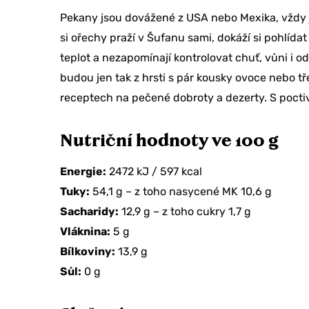
Pekany jsou dovážené z USA nebo Mexika, vždy jd
si ořechy praží v Šufanu sami, dokáží si pohlídat j
teplot a nezapomínají kontrolovat chuť, vůni i o
budou jen tak z hrsti s pár kousky ovoce nebo 
receptech na pečené dobroty a dezerty. S poctivo
Nutriční hodnoty ve 100 g
Chcete sle
Energie:
2472 kJ / 597 kcal
na svoji o
Tuky:
54,1 g – z toho nasycené MK 10,6 g
Sacharidy:
12,9 g – z toho cukry 1,7 g
Vláknina:
5 g
ANO, BE
Bílkoviny:
13,9 g
Sůl:
0 g
TEĎ