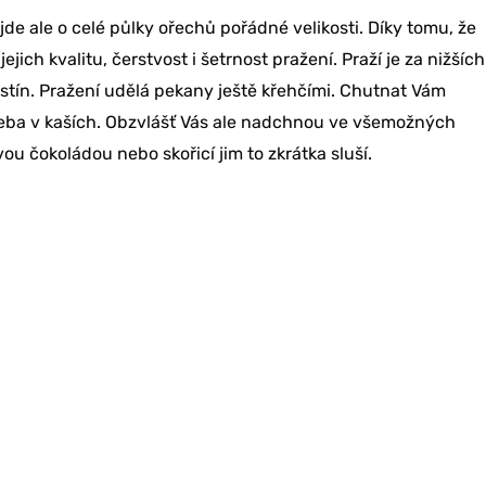
e ale o celé půlky ořechů pořádné velikosti. Díky tomu, že
ejich kvalitu, čerstvost i šetrnost pražení. Praží je za nižších
dstín. Pražení udělá pekany ještě křehčími. Chutnat Vám
třeba v kaších. Obzvlášť Vás ale nadchnou ve všemožných
u čokoládou nebo skořicí jim to zkrátka sluší.
vu 10 %
bjednávku?
RU SLEVU
 NE