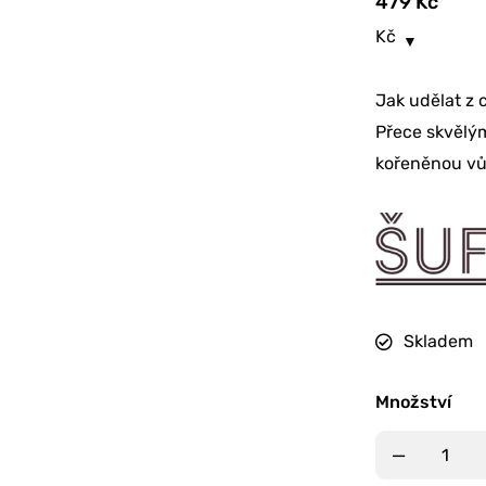
479
Kč
Kč
Jak udělat z 
Přece skvělým
kořeněnou vů
Skladem
Množství