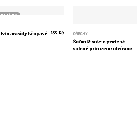
RODÁNO
139
Kč
lvin arašídy křupavé
OŘECHY
Šufan Pistácie pražené
solené přirozeně otvírané