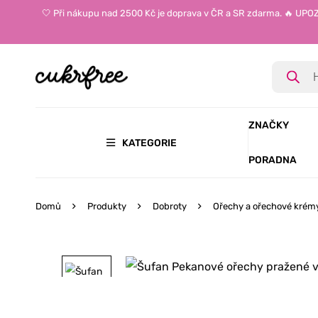
🤍 Při nákupu nad 2500 Kč je doprava v ČR a SR zdarma. 🔥 UP
ZNAČKY
KATEGORIE
PORADNA
Domů
Produkty
Dobroty
Ořechy a ořechové krém