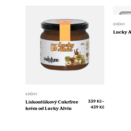
VYP
KRÉMY
Lucky A
KRÉMY
–
339
Kč
Lískooříškový Cukrfree
439
Kč
krém od Lucky Alvin