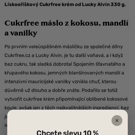
Lískooříškový Cukrfree krém od Lucky Alvin 330 g.
Cukrfree máslo z kokosu, mandlí
a vanilky
Po prvním veleúspěšném máslíčku ze společné dílny
Cukrfree.cz a Lucky Alvin, je tu další voňavá, a i když
bez cukru, tak sladká dobrota! Spojením šťavnatého a
křupavého kokosu, jemných blanšírovaných mandlí a
intenzivní mauricijské vanilky vznikla chuť, kterou
důvěrně už dlouho a dobře znáte. Podařilo se totiž
vytvořit cukrfree krém připomínající oblíbené kokosové
koule, avšak jen z těch nejkvalitnějších ingrediencí, bez
jediného zrnka přidaného cukru, bez sladidel, bez
lepku, palmového oleje a chemických aditiv.
Chcete slevu 10 %