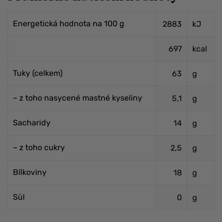
Energetická hodnota na 100 g
2883
kJ
697
kcal
Tuky (celkem)
63
g
– z toho nasycené mastné kyseliny
5,1
g
Sacharidy
14
g
– z toho cukry
2,5
g
Bílkoviny
18
g
Sůl
0
g