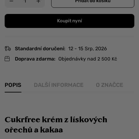
Přidat do košíku
Koupit nyní
Standardní doručení:
12 - 15 Srp, 2026
Doprava zdarma:
Objednávky nad
2 500
Kč
POPIS
DALŠÍ INFORMACE
O ZNAČCE
R
Cukrfree krém z lískových
ořechů a kakaa