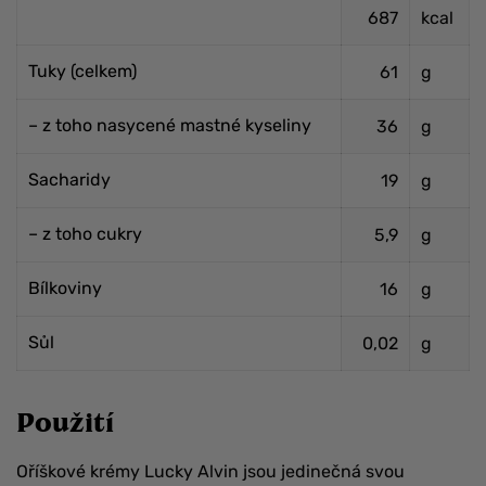
687
kcal
Tuky (celkem)
61
g
– z toho nasycené mastné kyseliny
36
g
Sacharidy
19
g
– z toho cukry
5,9
g
Bílkoviny
16
g
Sůl
0,02
g
Použití
Oříškové krémy Lucky Alvin jsou jedinečná svou