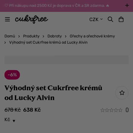
🤍 Při nákupu nad 2500 Kč je doprava v ČR a SR zdarma. 🔥
UPOZORNĚNÍ: Během léta vybírejte dopravu kurýrem nebo do Z-
CZK
BOXů umístěných uvnitř budov. Reklamace zboží způsobené
vysokými teplotami jinak nemůžeme uznat.
Domů
Produkty
Dobroty
Ořechy a ořechové krémy
Výhodný set Cukrfree krémů od Lucky Alvin
-6%
Výhodný set Cukrfree krémů
od Lucky Alvin
678
Kč
638
Kč
()
Kč