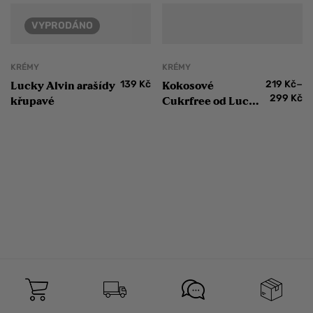
VYPRODÁNO
KRÉMY
KRÉMY
–
139
Kč
219
Kč
Lucky Alvin arašídy
Kokosové
299
Kč
křupavé
Cukrfree od Lucky
Alvin