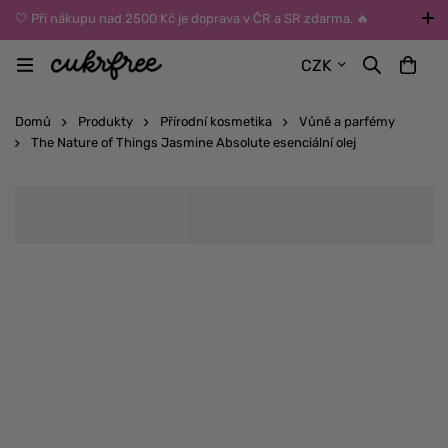
🤍 Při nákupu nad 2500 Kč je doprava v ČR a SR zdarma. 🔥
UPOZORNĚNÍ: Během léta vybírejte dopravu kurýrem nebo do Z-
CZK
BOXů umístěných uvnitř budov. Reklamace zboží způsobené
vysokými teplotami jinak nemůžeme uznat.
Domů
Produkty
Přírodní kosmetika
Vůně a parfémy
The Nature of Things Jasmine Absolute esenciální olej