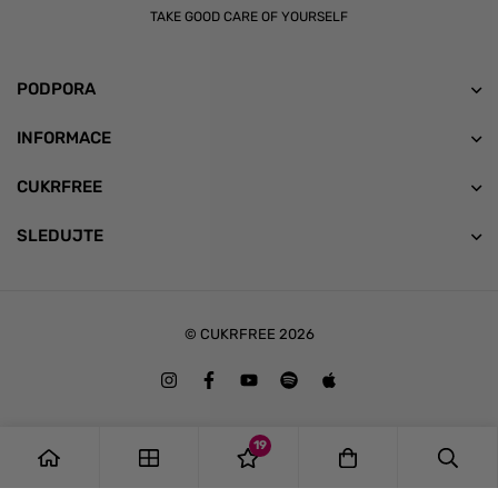
TAKE GOOD CARE OF YOURSELF
PODPORA
INFORMACE
CUKRFREE
SLEDUJTE
© CUKRFREE 2026
19