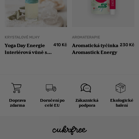
KRYSTALOVÉ MLHY
AROMATERAPIE
410
Kč
230
Kč
Yoga Day Energie
Aromatická tyčinka
Interiérová vůně se
Aromastick Energy
silou křišťálu
Doprava
Doručení po
Zákaznická
Ekologické
zdarma
celé EU
podpora
balení