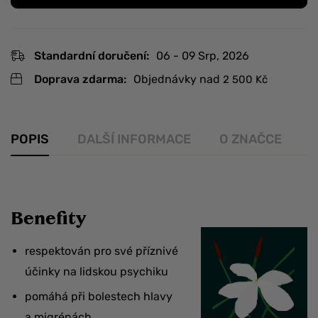
Standardní doručení:
06 - 09 Srp, 2026
Doprava zdarma:
Objednávky nad
2 500
Kč
POPIS
DALŠÍ INFORMACE
O ZNAČCE
R
Benefity
respektován pro své příznivé
účinky na lidskou psychiku
pomáhá při bolestech hlavy
a migrénách