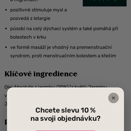
pozitivně stimuluje mysl a
pozvedá z letargie
působí na celý dýchací systém a také pomáhá při
bolestech v krku
ve formě masáží je vhodný na premenstruační
syndrom, proti menstruačním bolestem a křečím
Klíčové ingredience
Olej Absolute z jasmínu (20%) (z květů Jasmínu
velkokvětého).
Jojobový olej (80%) v organické kvalitě.
Chcete slevu 10 %
na svoji objednávku?
Použití