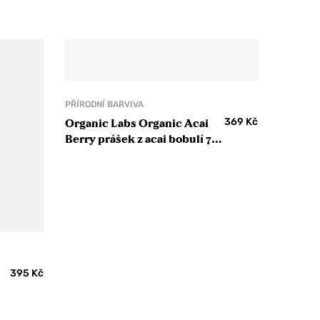
PŘÍRODNÍ BARVIVA
369
Kč
Organic Labs Organic Acai
Berry prášek z acai bobulí 70
g
395
Kč
g