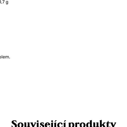
0,7 g
vu 10 %
bjednávku?
RU SLEVU
plem.
 NE
Související produkty