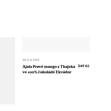
90 % A VÍCE
349
Kč
Ajala Pravé mango z Thajska
ve 100% čokoládě Ekvádor