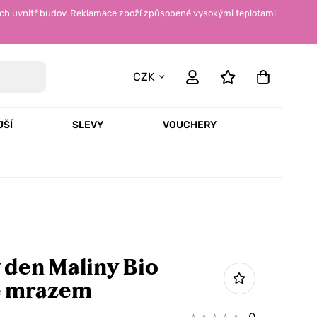
ch uvnitř budov. Reklamace zboží způsobené vysokými teplotami
CZK
JŠÍ
SLEVY
VOUCHERY
 den Maliny Bio
é mrazem