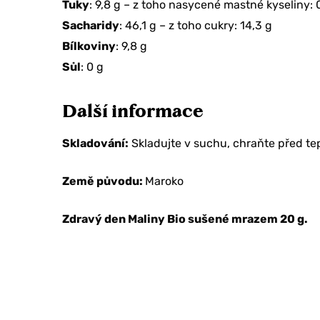
Tuky
: 9,8 g – z toho nasycené mastné kyseliny: 
Sacharidy
: 46,1 g – z toho cukry: 14,3 g
Bílkoviny
: 9,8 g
Chcete sle
Sůl
: 0 g
na svoji o
Další informace
ANO, BE
Skladování:
Skladujte v suchu, chraňte před te
TEĎ
Země původu:
Maroko
Zdravý den Maliny Bio sušené mrazem 20 g.