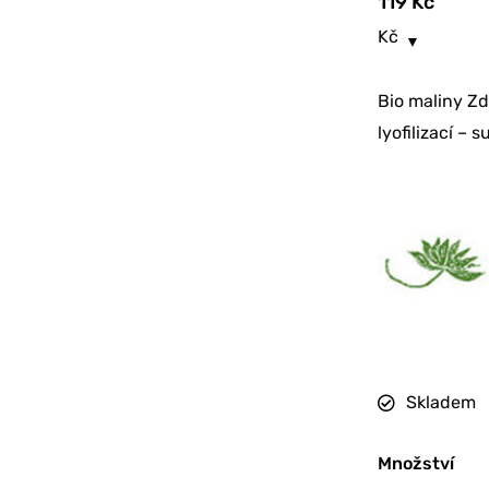
119
Kč
Kč
Bio maliny Zd
lyofilizací –
Skladem
Množství