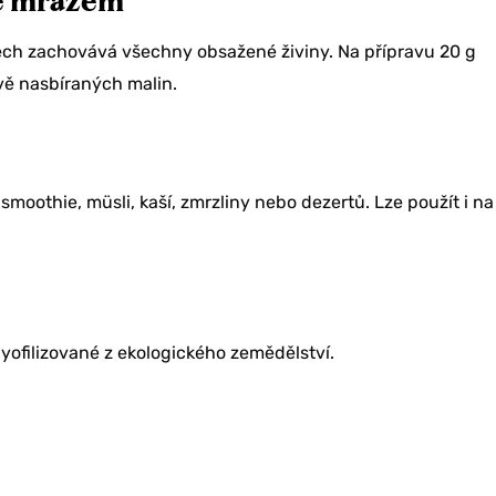
né mrazem
odech zachovává všechny obsažené živiny. Na přípravu 20 g
vě nasbíraných malin.
smoothie, müsli, kaší, zmrzliny nebo dezertů. Lze použít i na
yofilizované z ekologického zemědělství.