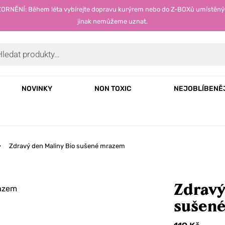
OZORNĚNÍ: Během léta vybírejte dopravu kurýrem nebo do Z-BOXů umístěný
jinak nemůžeme uznat.
NOVINKY
NON TOXIC
NEJOBLÍBENĚ
Zdravý den Maliny Bio sušené mrazem
Zdravý
sušen