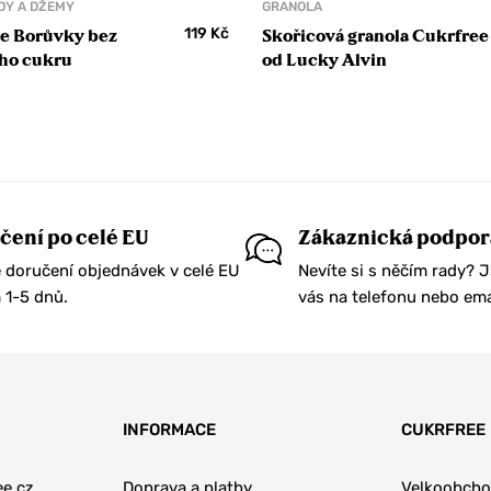
Y A DŽEMY
GRANOLA
119
Kč
e Borůvky bez
Skořicová granola Cukrfree
ho cukru
od Lucky Alvin
čení po celé EU
Zákaznická podpor
 doručení objednávek v celé EU
Nevíte si s něčím rady? 
1-5 dnů.
vás na telefonu nebo ema
INFORMACE
CUKRFREE
e.cz
Doprava a platby
Velkoobch