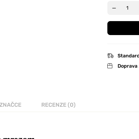
Standard
Doprava 
 ZNAČCE
RECENZE (0)