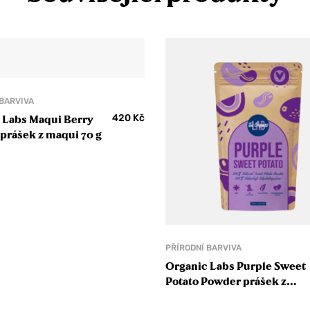
 BARVIVA
420
Kč
 Labs Maqui Berry
prášek z maqui 70 g
PŘÍRODNÍ BARVIVA
Organic Labs Purple Sweet
Potato Powder prášek z
fialové sladké brambory 70 