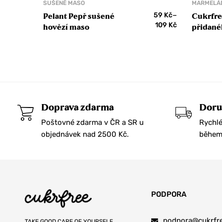
SUŠENÉ MASO
MARMELÁD
–
59
Kč
Pelant Pepř sušené
Cukrfre
109
Kč
hovězí maso
přidané
Doprava zdarma
Doru
Poštovné zdarma v ČR a SR u
Rychlé
objednávek nad 2500 Kč.
během 
PODPORA
podpora@cukrfre
TAKE GOOD CARE OF YOURSELF