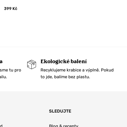
399
Kč
a
Ekologické balení
Jsme tu pro
Recyklujeme krabice a výplně. Pokud
ilu.
to jde, balíme bez plastu.
SLEDUJTE
od
Blog & recepty