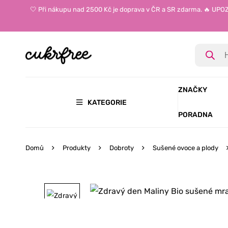
🤍 Při nákupu nad 2500 Kč je doprava v ČR a SR zdarma. 🔥 UP
ZNAČKY
KATEGORIE
PORADNA
Domů
Produkty
Dobroty
Sušené ovoce a plody