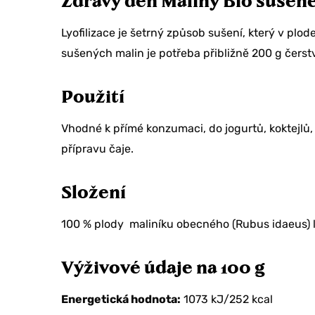
Zdravý den Maliny Bio suše
Lyofilizace je šetrný způsob sušení, který v pl
sušených malin je potřeba přibližně 200 g čerst
Použití
Vhodné k přímé konzumaci, do jogurtů, koktejlů, 
přípravu čaje.
Složení
100 % plody maliníku obecného (Rubus idaeus) l
Výživové údaje
na 100 g
Energetická hodnota:
1073 kJ/252 kcal