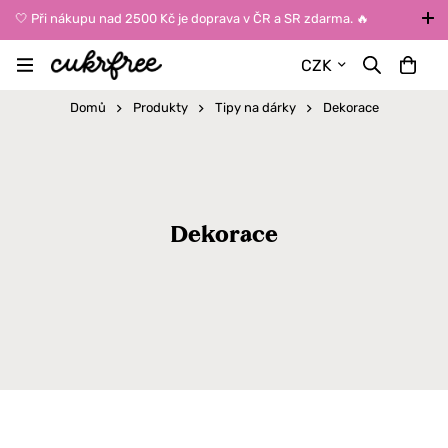
🤍 Při nákupu nad 2500 Kč je doprava v ČR a SR zdarma. 🔥
UPOZORNĚNÍ: Během léta vybírejte dopravu kurýrem nebo do Z-
CZK
BOXů umístěných uvnitř budov. Reklamace zboží způsobené
vysokými teplotami jinak nemůžeme uznat.
Domů
Produkty
Tipy na dárky
Dekorace
Dekorace