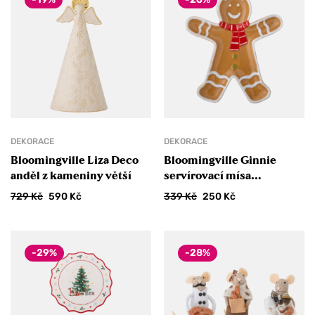
DEKORACE
DEKORACE
Bloomingville Liza Deco
Bloomingville Ginnie
anděl z kameniny větší
servírovací mísa
keramická hnědá
729
Kč
590
Kč
339
Kč
250
Kč
-29%
-28%