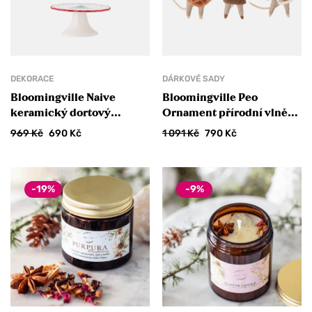
DEKORACE
DÁRKOVÉ SADY
Bloomingville Naive
Bloomingville Peo
keramický dortový
Ornament přírodní vlněné
podnos červený
vánoční ozdoby
969
Kč
690
Kč
1 091
Kč
790
Kč
-19%
-9%