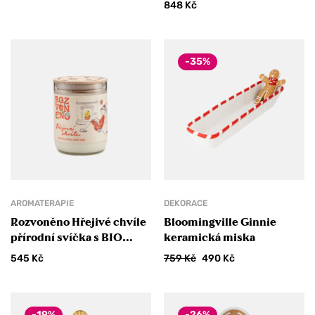
848
Kč
-35%
AROMATERAPIE
DEKORACE
Rozvoněno Hřejivé chvíle
Bloomingville Ginnie
přírodní svíčka s BIO
keramická miska
zázvorem, citronem a
545
Kč
759
Kč
490
Kč
cedrem 300 ml
-19%
-26%