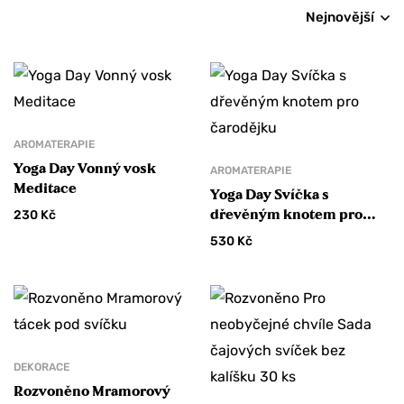
Nejnovější
AROMATERAPIE
Yoga Day Vonný vosk
AROMATERAPIE
Meditace
Yoga Day Svíčka s
dřevěným knotem pro
230
Kč
čarodějku
530
Kč
DEKORACE
Rozvoněno Mramorový