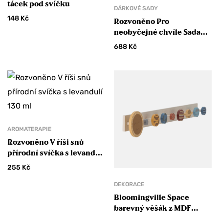
tácek pod svíčku
DÁRKOVÉ SADY
148
Kč
Rozvoněno Pro
neobyčejné chvíle Sada
čajových svíček bez
688
Kč
kalíšku 30 ks
AROMATERAPIE
Rozvoněno V říši snů
přírodní svíčka s levandulí
130 ml
255
Kč
DEKORACE
Bloomingville Space
barevný věšák z MDF
dřeva FSC®100 %