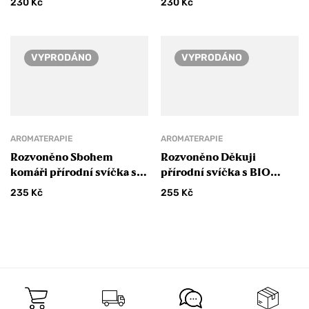
230
Kč
230
Kč
VYPRODÁNO
VYPRODÁNO
AROMATERAPIE
AROMATERAPIE
Rozvoněno Sbohem
Rozvoněno Děkuji
komáři přírodní svíčka s
přírodní svíčka s BIO
BIO citronelou a levandulí
grepem, limetkou a
235
Kč
255
Kč
130 ml
bergamotem 130 ml