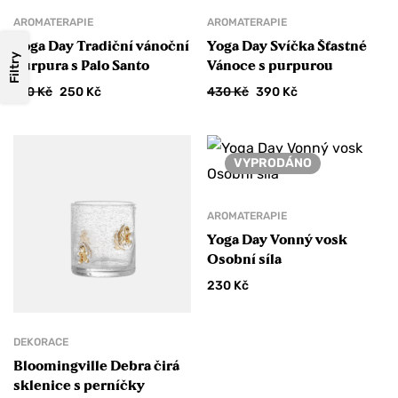
Chcete slevu 10 %
AROMATERAPIE
AROMATERAPIE
na svoji objednávku?
Yoga Day Tradiční vánoční
Yoga Day Svíčka Šťastné
Filtry
purpura s Palo Santo
Vánoce s purpurou
310
Kč
250
Kč
430
Kč
390
Kč
ANO, BERU SLEVU
TEĎ NE
VYPRODÁNO
AROMATERAPIE
Yoga Day Vonný vosk
Osobní síla
230
Kč
DEKORACE
Bloomingville Debra čirá
sklenice s perníčky